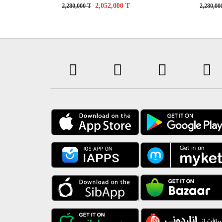
2,052,000
T
2,280,000
T
2,280,0