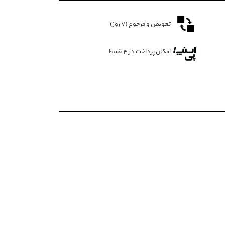
تعویض و مرجوع (۷ روز)
امکان پرداخت در 4 قسط