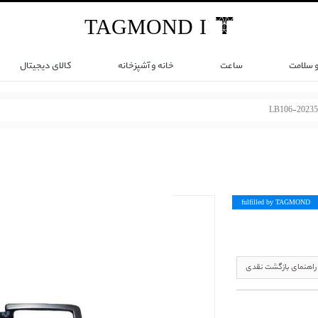
TAG
MOND
I
و سلامت
ساعت
خانه و آشپزخانه
کالای دیجیتال
LB106-20235
fulfilled by TAG
MOND
راهنمای بازگشت نقدی