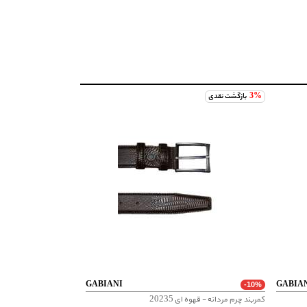
3%
بازگشت نقدی
GABIANI
GABIA
-10%
کمربند چرم مردانه - قهوه ای 20235