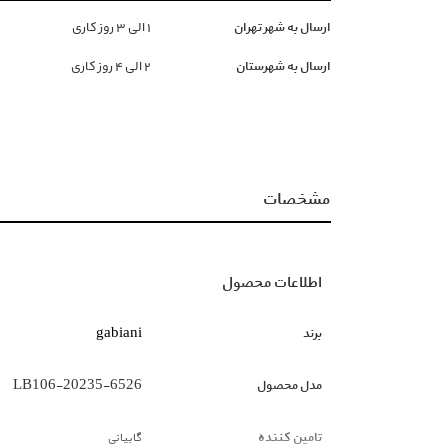
ارسال به شهر تهران
١ الی ۳ روز کاری
ارسال به شهرستان
۲ الی ۴ روز کاری
مشخصات
اطلاعات محصول
برند
gabiani
مدل محصول
LB106-20235-6526
تامین کننده
گابیانی