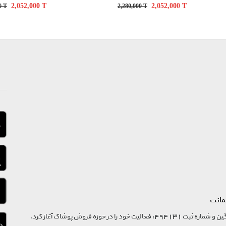
2,052,000
T
2,052,000
T
00
T
2,280,000
T
مانت
فروشگاه تگ موند از سال 1395 با نام ثبتی گسترش و نوآوری تگین و شماره ثبت 494131، فعالیت خود را در حوزه فروش پوشاک آغاز کرد.