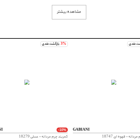
مشاهده بیشتر
شت نقدی
3%
بازگشت نقدی
NI
GABIANI
-10%
ردانه - قهوه ای 18747
کمربند چرم مردانه - عسلی 18279