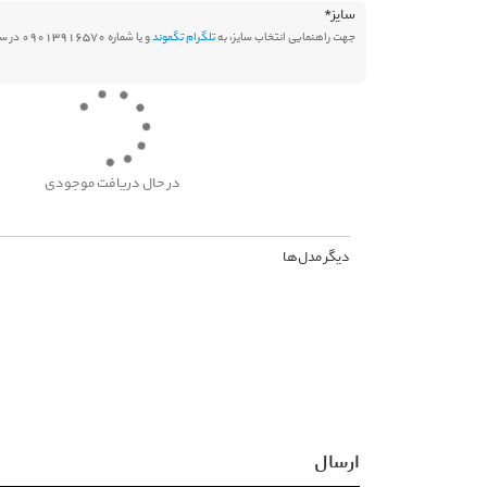
سایز
*
جهت راهنمایی انتخاب سایز، به
تلگرام تگموند
و یا شماره 09013916570 در سامانه بله پیام دهید.
در حال دریافت موجودی
دیگر مدل‌ها
ارسال