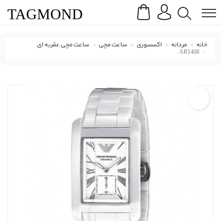
Search
Menu
TAG
MOND
خانه
مردانه
اکسسوری
ساعت مچی
ساعت مچی عقربه ای
AR1408
ساعت مچی عقربه ای امپوریو آرمانی با کد AR1408