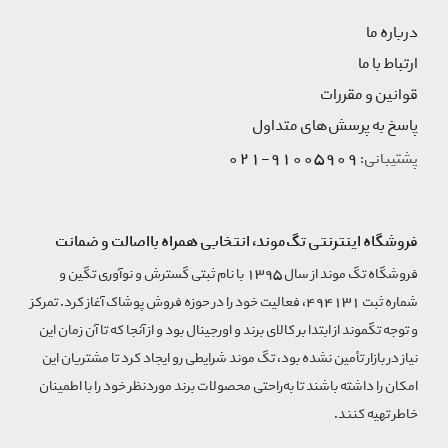
درباره ما
ارتباط با ما
قوانین و مقررات
پاسخ به پرسش‌های متداول
91005909-021
پشتیبانی:
فروشگاه اینترنتی تگ‌موند، انتخابی همراه بااصالت و ضمانت
فروشگاه تگ موند از سال 1395 با نام ثبتی گسترش و نوآوری تگین و
شماره ثبت 494131، فعالیت خود را در حوزه فروش پوشاک آغاز کرد. تمرکز
و توجه تگموند از ابتدا بر کالای برند و اورجینال بود و از آنجا که تا آن زمان این
نیاز در بازار تأمین نشده بود، تگ موند شرایطی رو ایجاد کرد تا مشتریان این
امکان را داشته باشند تا به‌راحتی محصولات برند مورد‌نظر خود را با اطمینان
خاطر تهیه کنند.