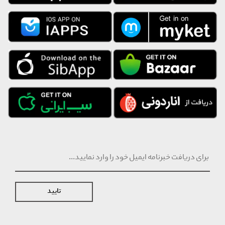
تایید