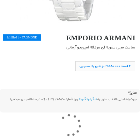
EMPORIO ARMANI
fulfilled by TAG
MOND
ساعت مچی عقربه ای مردانه امپوریو آرمانی
۴ قسط ۲١,۹۵۰,۰۰۰ تومانی با اسنپ‌پی
سایز
*
جهت راهنمایی انتخاب سایز، به
تلگرام تگموند
و یا شماره 09013916570 در سامانه بله پیام دهید.