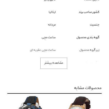
کشور صاحب برند
ایتالیا
جنسیت
مردانه
گروه بندی محصول
ساعت مچی
زیر گروه محصول
ساعت مچی عقربه ای
رنگ محصول
نقره ای
مشاهده بیشتر
توضیحات
محصولات مشابه
• جنسیت : مردانه
• رده : ساعت کلاسیک
• طرح صفحه : چند عقربه (چند موتور)