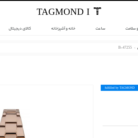
TAG
MOND
I
و سلامت
ساعت
خانه و آشپزخانه
کالای دیجیتال
47255-B
fulfilled by TAG
MOND