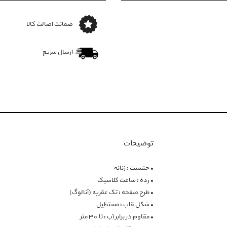
ضمانت اصالت کالا
ارسال سریع
توضیحات
• جنسیت : زنانه
• رده : ساعت کلاسیک
• طرح صفحه : تک عقربه (آنالوگ)
• شکل قاب : مستطیل
• مقاوم در برابر آب : تا 30 متر