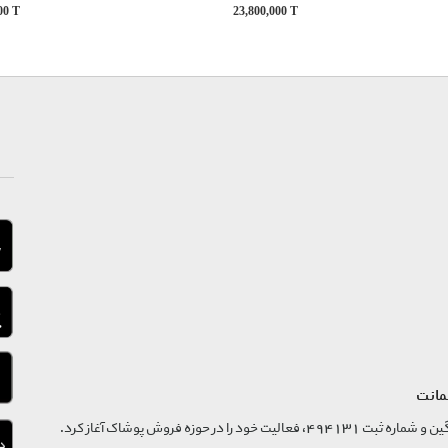
000
T
23,800,000
T
مانت
فروشگاه تگ موند از سال 1395 با نام ثبتی گسترش و نوآوری تگین و شماره ثبت 494131، فعالیت خود را در حوزه فروش پوشاک آغاز کرد.