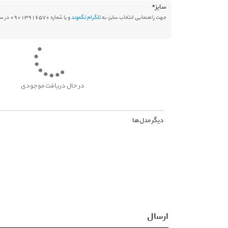
سایز
*
جهت راهنمایی انتخاب سایز، به
تلگرام تگموند
و یا شماره 09013916570 در سامانه بله پیام دهید.
در حال دریافت موجودی
دیگر مدل‌ها
ارسال