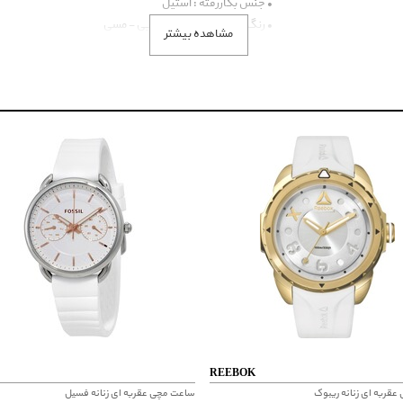
• جنس بکاررفته : استیل
• رنگ بکار رفته در ساعت : آبی - مسی
مشاهده بیشتر
• نوع موتور : باطری
• طرح بند : پین بند (استیل)
• گارانتی : دوساله - در ایران - بین المللی
• مورد گارانتی : رنگ بند - موتور - باطری (یکماه) - ضد یا مقاو
• مدل سال : 2015
• اصالت کشور برند : انگلستان
• گارانتی ایران : فسیل گروپ
• عرض قاب : 39*18
• ارتفاع قاب : 8
• عرض بند : 12
• وزن ساعت : 51.9
REEBOK
قربه ای زنانه ریبوک
ساعت مچی عقربه ای زنانه فسیل