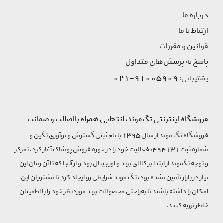
درباره ما
ارتباط با ما
قوانین و مقررات
پاسخ به پرسش‌های متداول
91005909-021
پشتیبانی:
فروشگاه اینترنتی تگ‌موند، انتخابی همراه بااصالت و ضمانت
فروشگاه تگ موند از سال 1395 با نام ثبتی گسترش و نوآوری تگین و
شماره ثبت 494131، فعالیت خود را در حوزه فروش پوشاک آغاز کرد. تمرکز
و توجه تگموند از ابتدا بر کالای برند و اورجینال بود و از آنجا که تا آن زمان این
نیاز در بازار تأمین نشده بود، تگ موند شرایطی رو ایجاد کرد تا مشتریان این
امکان را داشته باشند تا به‌راحتی محصولات برند مورد‌نظر خود را با اطمینان
خاطر تهیه کنند.