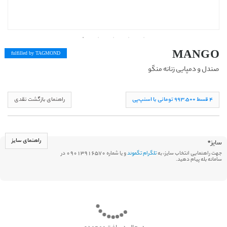
MANGO
fulfilled by TAG
MOND
صندل و دمپایی زنانه منگو
۴ قسط ۹۹۳,۵۰۰ تومانی با اسنپ‌پی
راهنمای بازگشت نقدی
راهنمای سایز
سایز
*
جهت راهنمایی انتخاب سایز، به
تلگرام تگموند
و یا شماره 09013916570 در
سامانه بله پیام دهید.