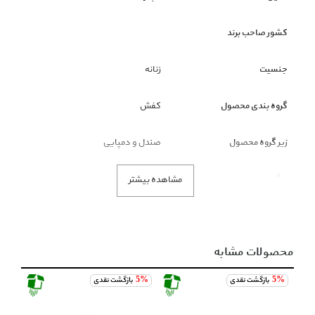
کشور صاحب برند
جنسیت
زنانه
گروه بندی محصول
کفش
زیر گروه محصول
صندل و دمپایی
رنگ محصول
کرم
مشاهده بیشتر
نکته قابل توجه
ملاک رنگ محصول، تصاویر است و
عنوان رنگ فقط نمایشی است.
محصولات مشابه
توضیحات
5%
بازگشت نقدی
5%
بازگشت نقدی
5%
با توجه به شرایط خاص تامین کننده این برند، انصراف از خرید حداکثر ظرف