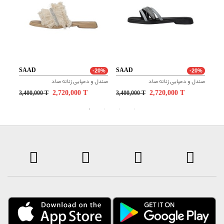
مدت ۲۴ ساعت از زمان سفارش و تعویض و مرجوع تا ۲۴ ساعت پس از
دریافت محصول، امکان پذیر است. ارسال این محصول به صورت جداگانه و
از سمت تامین کننده انجام خواهد شد.
SAAD
SAAD
SA
20%
-20%
-20%
صندل و دمپایی زنانه صاد
صندل و دمپایی زنانه صاد
صندل 
2,720,000
T
2,720,000
T
3,400,000
T
3,400,000
T
3,4