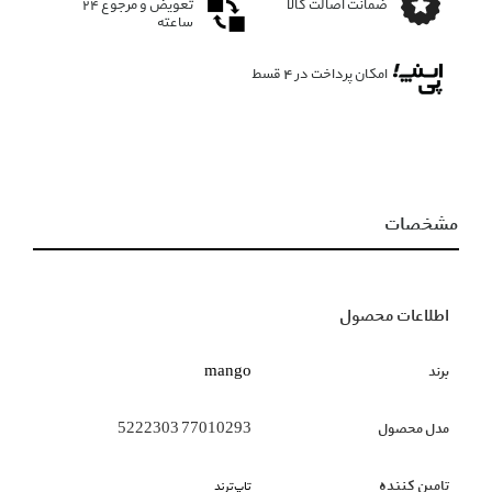
ضمانت اصالت کالا
تعویض و مرجوع ۲۴
ساعته
امکان پرداخت در 4 قسط
مشخصات
اطلاعات محصول
برند
mango
مدل محصول
77010293 5222303
تامین کننده
تاپ‌ترند