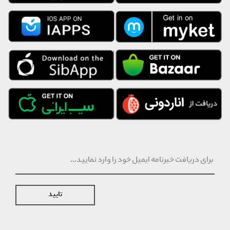
تایید