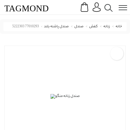
Search
Menu
TAG
MOND
خانه
زنانه
کفش
صندل
صندل پاشنه بلند
77010293 5222303
صندل و دمپایی منگو با کد 77010293 5222303