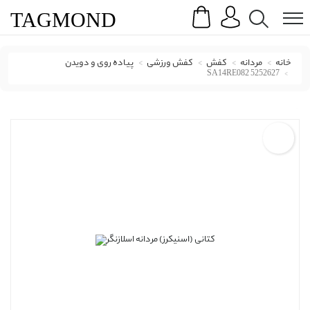
Search
Menu
TAG
MOND
خانه
مردانه
کفش
کفش ورزشی
پیاده روی و دویدن
SA14RE082 5252627
کفش دویدن و پیاده‌روی اسلازنگر با کد SA14RE082 5252627