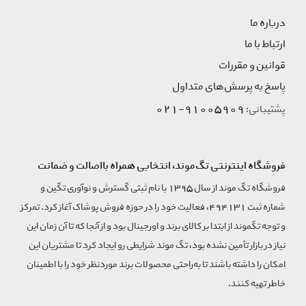
درباره ما
ارتباط با ما
قوانین و مقررات
پاسخ به پرسش‌های متداول
91005909-021
پشتیبانی:
فروشگاه اینترنتی تگ‌موند، انتخابی همراه بااصالت و ضمانت
فروشگاه تگ موند از سال 1395 با نام ثبتی گسترش و نوآوری تگین و
شماره ثبت 494131، فعالیت خود را در حوزه فروش پوشاک آغاز کرد. تمرکز
و توجه تگموند از ابتدا بر کالای برند و اورجینال بود و از آنجا که تا آن زمان این
نیاز در بازار تأمین نشده بود، تگ موند شرایطی رو ایجاد کرد تا مشتریان این
امکان را داشته باشند تا به‌راحتی محصولات برند مورد‌نظر خود را با اطمینان
خاطر تهیه کنند.