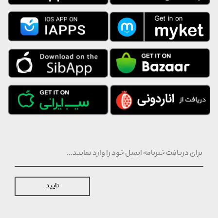
تایید