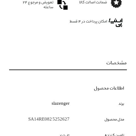
ضمانت اصالت کالا
تعویض و مرجوع ۲۴
ساعته
امکان پرداخت در 4 قسط
مشخصات
اطلاعات محصول
برند
slazenger
مدل محصول
SA14RE082 5252627
تامین کننده
تاپ‌ترند