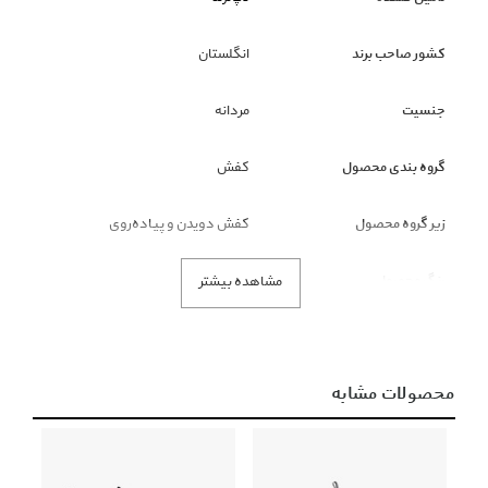
کشور صاحب برند
انگلستان
جنسیت
مردانه
گروه بندی محصول
کفش
زیر گروه محصول
کفش دویدن و پیاده‌روی
رنگ محصول
سیاه
مشاهده بیشتر
نکته قابل توجه
ملاک رنگ محصول، تصاویر است و
عنوان رنگ فقط نمایشی است.
محصولات مشابه
توضیحات