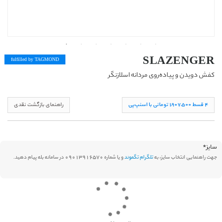
SLAZENGER
fulfilled by TAG
MOND
کفش دویدن و پیاده‌روی مردانه اسلازنگر
۴ قسط ١,۹۰۷,۵۰۰ تومانی با اسنپ‌پی
راهنمای بازگشت نقدی
سایز
*
جهت راهنمایی انتخاب سایز، به
تلگرام تگموند
و یا شماره 09013916570 در سامانه بله پیام دهید.