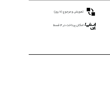
تعویض و مرجوع (۷ روز)
امکان پرداخت در 4 قسط