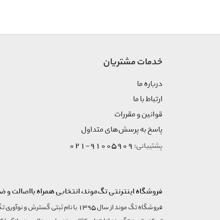
نام محصول
تاپ و شلوارک پاپیون24017
کشور صاحب برند
ایران
خدمات مشتریان
جنسیت
بچه‌گانه / نوجوان
درباره ما
گروه بندی محصول
پیراهن و سرهمی
ارتباط با ما
قوانین و مقررات
زیر گروه محصول
پیراهن روزمره
پاسخ به پرسش‌های متداول
91005909-021
پشتیبانی:
رنگ محصول
نارنجی
فروشگاه اینترنتی تگ‌موند، انتخابی همراه بااصالت و ض