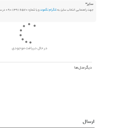
سایز
*
جهت راهنمایی انتخاب سایز، به
تلگرام تگموند
و یا شماره 09013916570 در سامانه بله پیام دهید.
در حال دریافت موجودی
دیگر مدل‌ها
ارسال