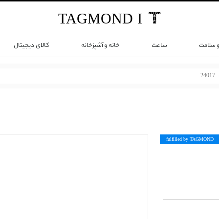
TAG
MOND
I
و سلامت
ساعت
خانه و آشپزخانه
کالای دیجیتال
24017
fulfilled by TAG
MOND