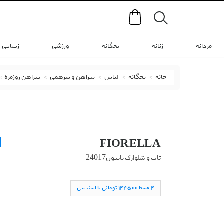
Search
مردانه
زنانه
بچگانه
ورزشی
زیبایی 
خانه
بچگانه
لباس
پیراهن و سرهمی
پیراهن روزمره
پیراهن روزمره فیورلا با کد 24017
FIORELLA
تاپ و شلوارک پاپیون24017
۴ قسط ١۴۴,۵۰۰ تومانی با اسنپ‌پی