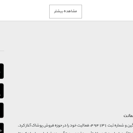
مشاهده بیشتر
مانت
فروشگاه تگ موند از سال 1395 با نام ثبتی گسترش و نوآوری تگین و شماره ثبت 494131، فعالیت خود را در حوزه فروش پوشاک آغاز کرد.