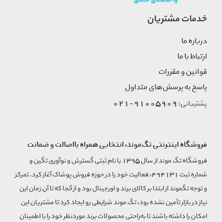
خدمات مشتریان
درباره ما
ارتباط با ما
قوانین و مقررات
پاسخ به پرسش‌های متداول
91005909-021
پشتیبانی:
فروشگاه اینترنتی تگ‌موند، انتخابی همراه بااصالت و ضمانت
فروشگاه تگ موند از سال 1395 با نام ثبتی گسترش و نوآوری تگین و
شماره ثبت 494131، فعالیت خود را در حوزه فروش پوشاک آغاز کرد. تمرکز
و توجه تگموند از ابتدا بر کالای برند و اورجینال بود و از آنجا که تا آن زمان این
نیاز در بازار تأمین نشده بود، تگ موند شرایطی رو ایجاد کرد تا مشتریان این
امکان را داشته باشند تا به‌راحتی محصولات برند مورد‌نظر خود را با اطمینان