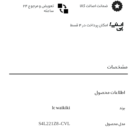
ضمانت اصالت کالا
تعویض و مرجوع ۲۴
ساعته
امکان پرداخت در 4 قسط
مشخصات
اطلاعات محصول
برند
lc waikiki
مدل محصول
S4L221Z8-CVL