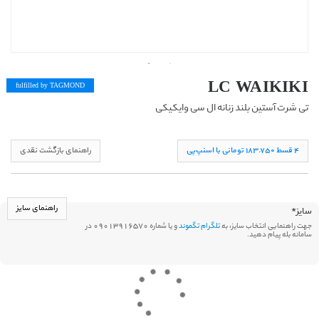
LC WAIKIKI
fulfilled by TAG
MOND
تی شرت آستین بلند زنانه ال سی وایکیکی
۴ قسط ١۸۳,۷۵۰ تومانی با اسنپ‌پی
راهنمای بازگشت نقدی
راهنمای سایز
سایز
*
جهت راهنمایی انتخاب سایز، به
تلگرام تگموند
و یا شماره 09013916570 در
سامانه بله پیام دهید.