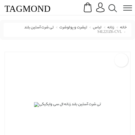
Search
Menu
TAG
MOND
خانه
زنانه
لباس
تیشرت و پولوشرت
تی شرت آستین بلند
S4L221Z8-CVL
تی شرت آستین بلند ال سی وایکیکی با کد S4L221Z8-CVL