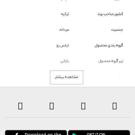
کشور صاحب برند
ترکیه
جنسیت
مردانه
گروه بندی محصول
لباس رو
زیر گروه محصول
بارانی
رنگ محصول
سیاه
مشاهده بیشتر
نکته قابل توجه
ملاک رنگ محصول، تصاویر است و
عنوان رنگ فقط نمایشی است.
توضیحات
با توجه به شرایط خاص تامین کننده این برند، انصراف از خرید حداکثر ظرف