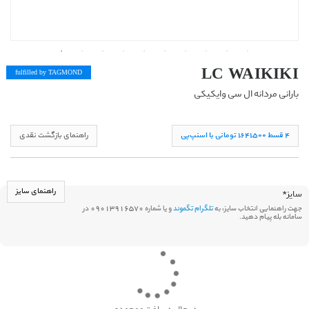
LC WAIKIKI
fulfilled by TAG
MOND
بارانی مردانه ال سی وایکیکی
۴ قسط ١,۶۴١,۵۰۰ تومانی با اسنپ‌پی
راهنمای بازگشت نقدی
راهنمای سایز
سایز
*
جهت راهنمایی انتخاب سایز، به
تلگرام تگموند
و یا شماره 09013916570 در
سامانه بله پیام دهید.