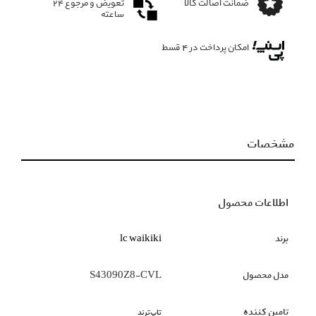
ضمانت اصالت کالا
تعویض و مرجوع ۲۴
ساعته
امکان پرداخت در 4 قسط
مشخصات
اطلاعات محصول
برند
lc waikiki
مدل محصول
S43090Z8-CVL
تامین کننده
تاپ‌ترند