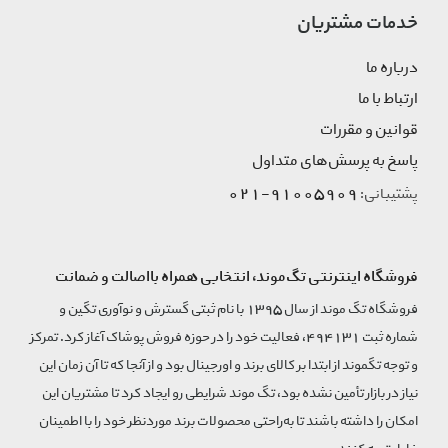
خدمات مشتریان
درباره ما
ارتباط با ما
قوانین و مقررات
پاسخ به پرسش‌های متداول
91005909-021
پشتیبانی:
فروشگاه اینترنتی تگ‌موند، انتخابی همراه بااصالت و ضمانت
فروشگاه تگ موند از سال 1395 با نام ثبتی گسترش و نوآوری تگین و
شماره ثبت 494131، فعالیت خود را در حوزه فروش پوشاک آغاز کرد. تمرکز
و توجه تگموند از ابتدا بر کالای برند و اورجینال بود و از آنجا که تا آن زمان این
نیاز در بازار تأمین نشده بود، تگ موند شرایطی رو ایجاد کرد تا مشتریان این
امکان را داشته باشند تا به‌راحتی محصولات برند مورد‌نظر خود را با اطمینان