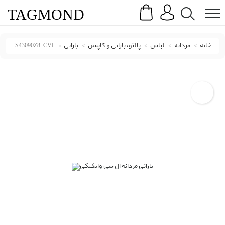
Search
Menu
TAG
MOND
خانه
مردانه
لباس
پالتو، بارانی و کاپشن
بارانی
S43090Z8-CVL
بارانی ال سی وایکیکی با کد S43090Z8-CVL