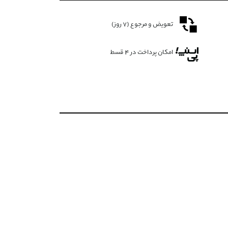
تعویض و مرجوع (۷ روز)
امکان پرداخت در 4 قسط