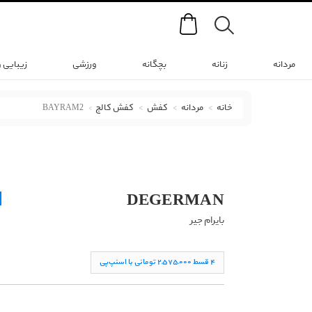
Search
مردانه
زنانه
بچگانه
ورزشی
زیبایی 
خانه
مردانه
کفش
کفش کالج
BAYRAM2
کفش کالج دگرمان با کد BAYRAM2 ( Bayram2 - Black )
DEGERMAN
بایرام جیر
۴ قسط ۲,۵۷۵,۰۰۰ تومانی با اسنپ‌پی