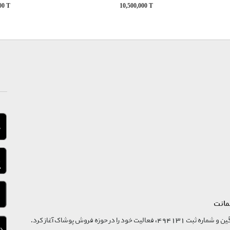
000
T
10,500,000
T
مانت
فروشگاه تگ موند از سال 1395 با نام ثبتی گسترش و نوآوری تگین و شماره ثبت 494131، فعالیت خود را در حوزه فروش پوشاک آغاز کرد.