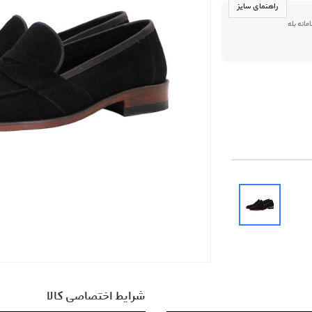
راهنمای سایز
09013916 در سامانه بله
شرایط اختصاصی کالا