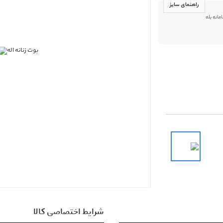
راهنمای سایز
09013916 در سامانه بله
شرایط اختصاصی کالا