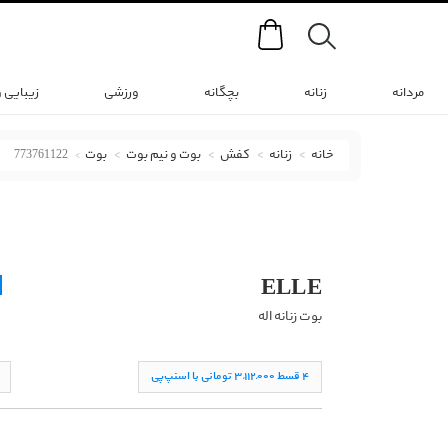
Search
مردانه
زنانه
بچگانه
ورزشی
زیبایی 
خانه
زنانه
کفش
بوت و نیم بوت
بوت
773761122
بوت اله با کد 773761122 ( Siyah Deri Kadın Düz Çizme )
ELLE
بوت زنانه اله
۴ قسط ۳,١١۲,۰۰۰ تومانی با اسنپ‌پی