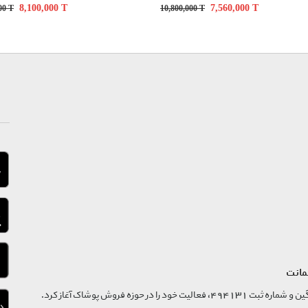
8,100,000
T
7,560,000
T
000
T
10,800,000
T
مانت
فروشگاه تگ موند از سال 1395 با نام ثبتی گسترش و نوآوری تگین و شماره ثبت 494131، فعالیت خود را در حوزه فروش پوشاک آغاز کرد.