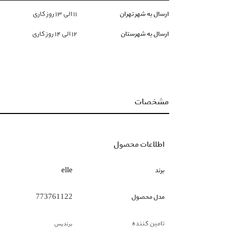
ارسال به شهر تهران
١١ الی ١۳ روز کاری
ارسال به شهرستان
١۲ الی ١۴ روز کاری
مشخصات
اطلاعات محصول
برند
elle
مدل محصول
773761122
تامین کننده
برندیس