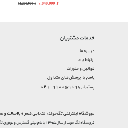
7,840,000
T
11,200,000
T
خدمات مشتریان
درباره ما
ارتباط با ما
قوانین و مقررات
پاسخ به پرسش‌های متداول
91005909-021
پشتیبانی:
فروشگاه اینترنتی تگ‌موند، انتخابی همراه بااصالت و ض