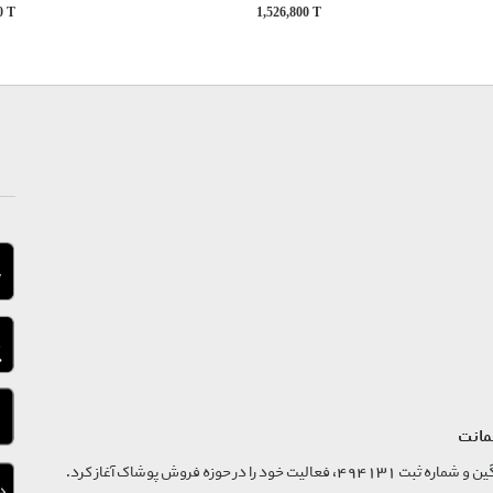
00
T
1,526,800
T
مانت
فروشگاه تگ موند از سال 1395 با نام ثبتی گسترش و نوآوری تگین و شماره ثبت 494131، فعالیت خود را در حوزه فروش پوشاک آغاز کرد.