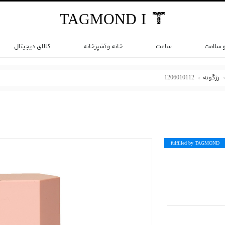
TAG
MOND
I
و سلامت
ساعت
خانه و آشپزخانه
کالای دیجیتال
رژگونه
1206010112
fulfilled by TAG
MOND