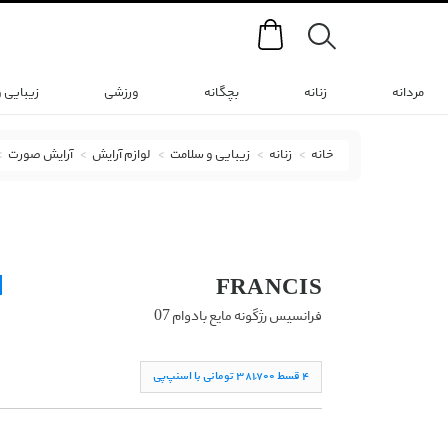
Search
مردانه
زنانه
بچگانه
ورزشی
زیبایی 
خانه
زنانه
زیبایی و سلامت
لوازم آرایش
آرایش صورت
رژ گونه فرانسیس با کد 1206010112 ( Francis Blush 07 )
FRANCIS
فرانسیس رژگونه مایع بادوام 07
۴ قسط ۳۸١,۷۰۰ تومانی با اسنپ‌پی