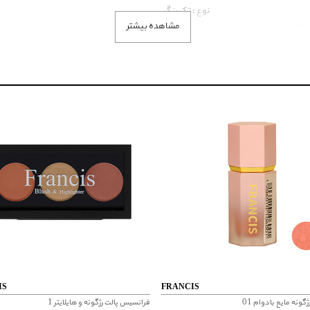
نوع : تک رنگ
مشاهده بیشتر
نتیجه نهایی : براق-طبیعی
بافت : مایع
سایر مشخصات : رژگونه مایع ایجاد جلوه ای براق و طبیعی حاو
IS
FRANCIS
ونه مایع بادوام 01
فرانسیس پالت رژگونه و هایلایتر 1