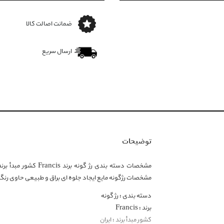
ضمانت اصالت کالا
ارسال سریع
توضیحات
مشخصات دسته بندی رژ گ
مشخصات رژگونه مایع ایجاد جلوه ای براق و طبیعی حاوی رنگد
دسته بندی : رژ گونه
برند : Francis
کشور مبدأ برند : ایران