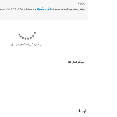
سایز
*
جهت راهنمایی انتخاب سایز، به
تلگرام تگموند
و یا شماره 09013916570 در سامانه بله پیام دهید.
در حال دریافت موجودی
دیگر مدل‌ها
ارسال