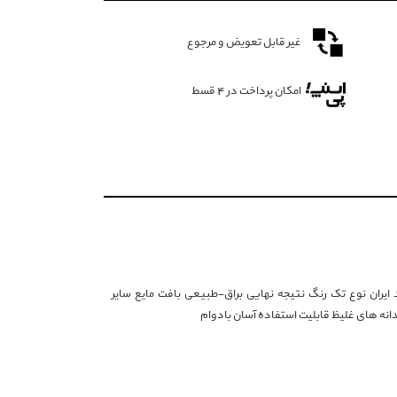
غیر قابل تعویض و مرجوع
امکان پرداخت در 4 قسط
ونه برند Francis کشور مبدأ برند ایران نوع تک رنگ نتیجه نهایی براق-طبیعی بافت مایع سایر
انه های غلیظ قابلیت استفاده آسان بادوام