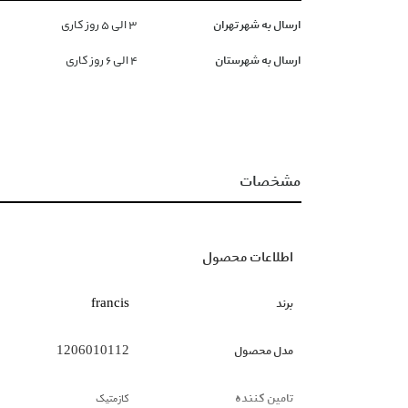
ارسال به شهر تهران
۳ الی ۵ روز کاری
ارسال به شهرستان
۴ الی ۶ روز کاری
مشخصات
اطلاعات محصول
برند
francis
مدل محصول
1206010112
تامین کننده
کازمتیک