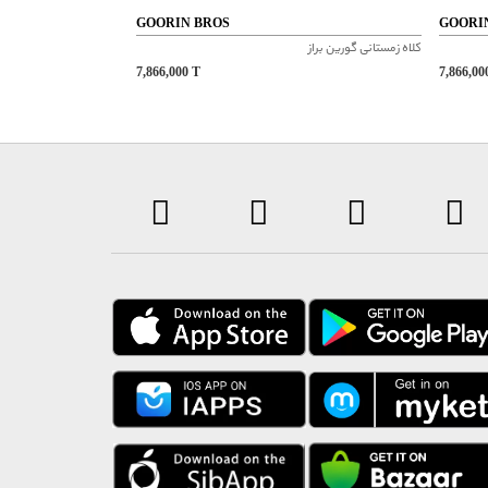
GOORIN BROS
GOORI
کلاه زمستانی گورین براز
7,866,000
T
7,866,0