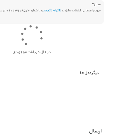
سایز
*
جهت راهنمایی انتخاب سایز، به
تلگرام تگموند
و یا شماره 09013916570 در سامانه بله پیام دهید.
در حال دریافت موجودی
دیگر مدل‌ها
ارسال