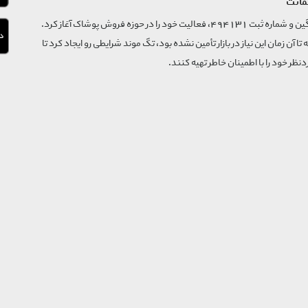
مانت
فروشگاه تگ موند از سال 1395 با نام ثبتی گسترش و نوآوری تگین و شماره ثبت 494131، فعالیت خود را در حوزه فروش پوشاک آغاز کرد.
که تا آن زمان این نیاز در بازار تأمین نشده بود، تگ موند شرایطی رو ایجاد کرد تا
‌نظر خود را با اطمینان خاطر تهیه کنند.