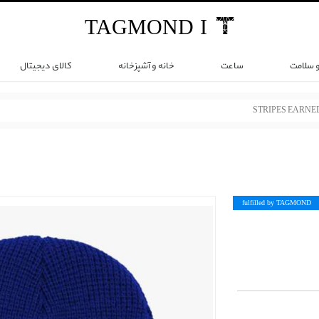
TAG
MOND
I
و سلامت
ساعت
خانه و آشپزخانه
کالای دیجیتال
STRIPES EARNE
fulfilled by TAG
MOND