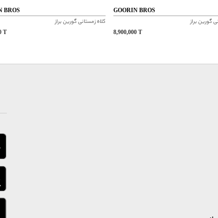
N BROS
GOORIN BROS
ی گورین براز
کلاه زمستانی گورین براز
00
T
8,900,000
T