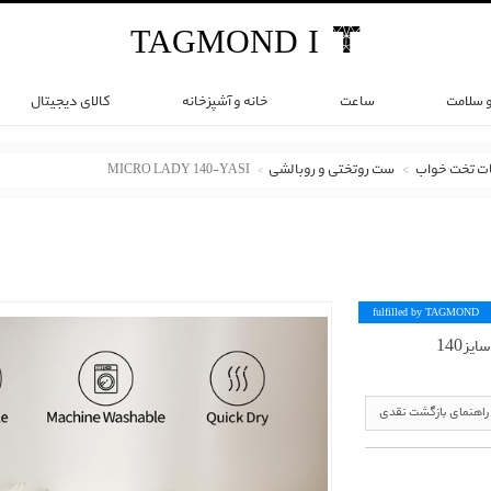
TAG
MOND
I
و سلامت
ساعت
خانه و آشپزخانه
کالای دیجیتال
ات تخت خواب
ست روتختی و روبالشی
MICRO LADY 140-YASI
fulfilled by TAG
MOND
راهنمای بازگشت نقدی