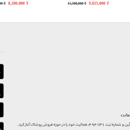
توصیه می شود برای مراقبت و دوام بیشتر از آب ۳۰ درجه سانتی گراد و مایع ماشین لباسشویی بدون آنزیم استفاده نمایید.
8,200,000
T
9,025,000
T
000
T
15,500,000
T
مانت
فروشگاه تگ موند از سال 1395 با نام ثبتی گسترش و نوآوری تگین و شماره ثبت 494131، فعالیت خود را در حوزه فروش پوشاک آغاز کرد.