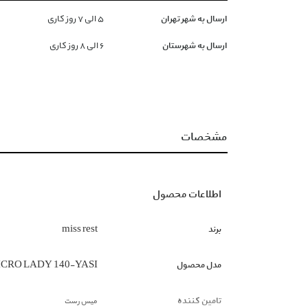
ارسال به شهر تهران
۵ الی ۷ روز کاری
ارسال به شهرستان
۶ الی ۸ روز کاری
مشخصات
اطلاعات محصول
برند
miss rest
مدل محصول
CRO LADY 140-YASI
تامین کننده
میس رست