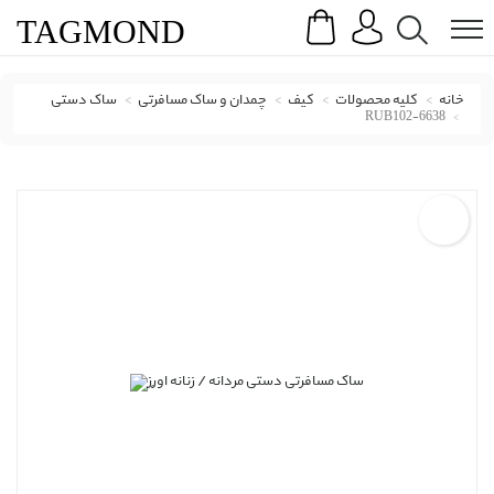
Search
Menu
TAG
MOND
خانه
کلیه محصولات
کیف
چمدان و ساک مسافرتی
ساک دستی
RUB102-6638
ساک مسافرتی دستی اورِز با کد RUB102-6638