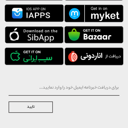
تایید