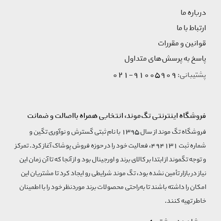
درباره ما
ارتباط با ما
قوانین و مقررات
پاسخ به پرسش‌های متداول
91005909-021
پشتیبانی:
فروشگاه اینترنتی تگ‌موند، انتخابی همراه بااصالت و ضمانت
فروشگاه تگ موند از سال 1395 با نام ثبتی گسترش و نوآوری تگین و
شماره ثبت 494131، فعالیت خود را در حوزه فروش پوشاک آغاز کرد. تمرکز
و توجه تگموند از ابتدا بر کالای برند و اورجینال بود و از آنجا که تا آن زمان این
نیاز در بازار تأمین نشده بود، تگ موند شرایطی رو ایجاد کرد تا مشتریان این
امکان را داشته باشند تا به‌راحتی محصولات برند مورد‌نظر خود را با اطمینان
خاطر تهیه کنند.