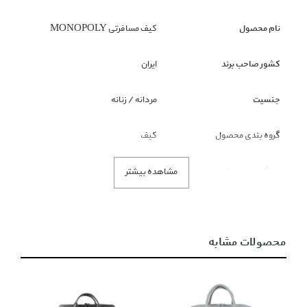
نام محصول
کیف مسافرتی MONOPOLY
کشور صاحب برند
ایران
جنسیت
مردانه / زنانه
گروه بندی محصول
کیف
زیر گروه محصول
ساک مسافرتی دستی
مشاهده بیشتر
رنگ محصول
سیاه
محصولات مشابه
توضیحات
جنس: چرم طبیعیطرح چرم: کروکوابعاد: 55*33*32 سانتی‌متروزن: 3