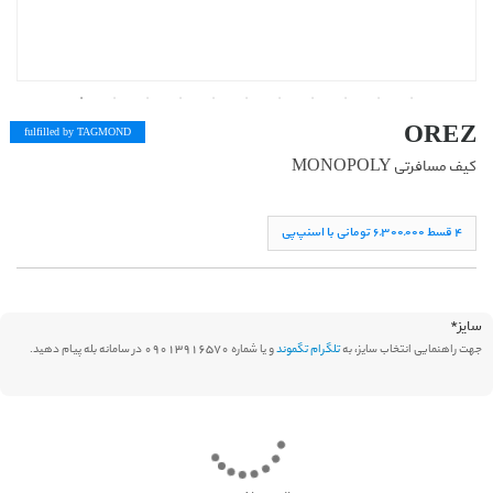
OREZ
fulfilled by TAG
MOND
کیف مسافرتی MONOPOLY
۴ قسط ۶,۳۰۰,۰۰۰ تومانی با اسنپ‌پی
سایز
*
جهت راهنمایی انتخاب سایز، به
تلگرام تگموند
و یا شماره 09013916570 در سامانه بله پیام دهید.