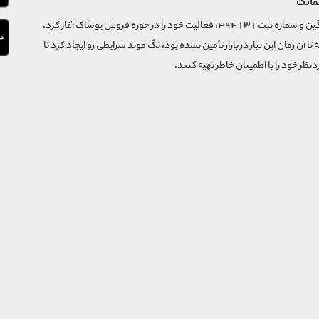
مانت
فروشگاه تگ موند از سال 1395 با نام ثبتی گسترش و نوآوری تگین و شماره ثبت 494131، فعالیت خود را در حوزه فروش پوشاک آغاز کرد.
که تا آن زمان این نیاز در بازار تأمین نشده بود، تگ موند شرایطی رو ایجاد کرد تا
‌نظر خود را با اطمینان خاطر تهیه کنند.