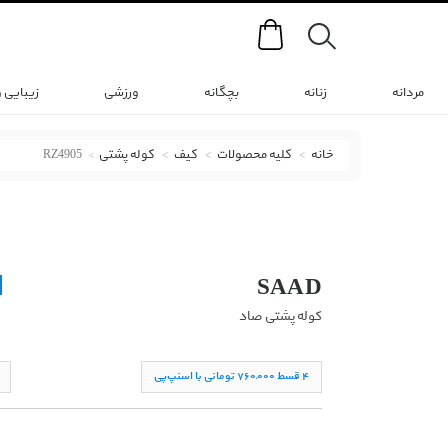
Search
مردانه
زنانه
بچگانه
ورزشی
زیبایی 
خانه
کلیه محصولات
کیف
کوله پشتی
RZ4905
کوله پشتی صاد با کد RZ4905
SAAD
کوله پشتی صاد
۴ قسط ۷۶۰,۰۰۰ تومانی با اسنپ‌پی