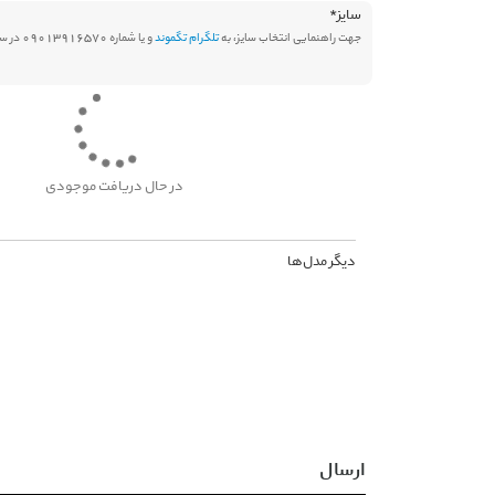
سایز
*
جهت راهنمایی انتخاب سایز، به
تلگرام تگموند
و یا شماره 09013916570 در سامانه بله پیام دهید.
در حال دریافت موجودی
دیگر مدل‌ها
ارسال