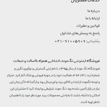
خدمات مشتریان
درباره ما
ارتباط با ما
قوانین و مقررات
پاسخ به پرسش‌های متداول
91005909-021
پشتیبانی:
فروشگاه اینترنتی تگ‌موند، انتخابی همراه بااصالت و ضمانت
فروشگاه تگ موند از سال 1395 با نام ثبتی گسترش و نوآوری تگین و
شماره ثبت 494131، فعالیت خود را در حوزه فروش پوشاک آغاز کرد. تمرکز
و توجه تگموند از ابتدا بر کالای برند و اورجینال بود و از آنجا که تا آن زمان این
نیاز در بازار تأمین نشده بود، تگ موند شرایطی رو ایجاد کرد تا مشتریان این
امکان را داشته باشند تا به‌راحتی محصولات برند مورد‌نظر خود را با اطمینان
خاطر تهیه کنند.