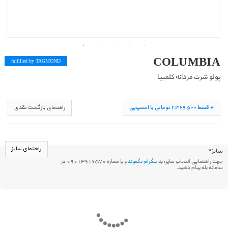
COLUMBIA
fulfilled by TAG
MOND
پولو شرت مردانه کلمبیا
۴ قسط ۲,۳۶۹,۵۰۰ تومانی با اسنپ‌پی
راهنمای بازگشت نقدی
راهنمای سایز
سایز
*
جهت راهنمایی انتخاب سایز، به
تلگرام تگموند
و یا شماره 09013916570 در
سامانه بله پیام دهید.