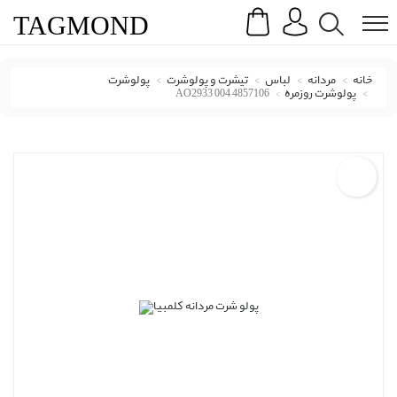
Search
Menu
TAG
MOND
خانه
مردانه
لباس
تیشرت و پولوشرت
پولوشرت
پولوشرت روزمره
AO2933 004 4857106
پولو شرت کلمبیا با کد AO2933 004 4857106