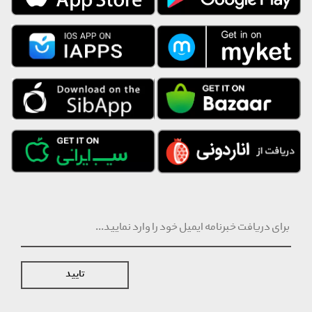
تایید