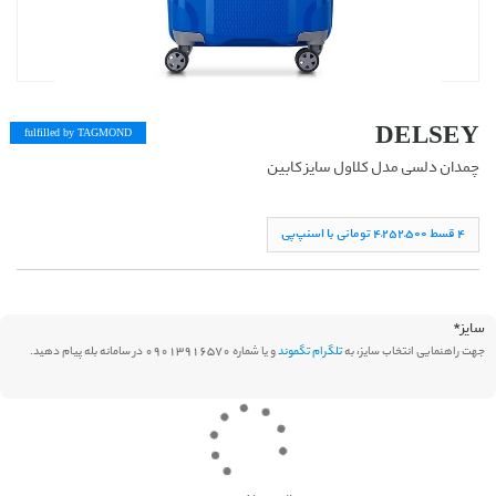
DELSEY
fulfilled by TAG
MOND
چمدان دلسی مدل كلاول سایز کابین
۴ قسط ۴,۲۵۲,۵۰۰ تومانی با اسنپ‌پی
سایز
*
جهت راهنمایی انتخاب سایز، به
تلگرام تگموند
و یا شماره 09013916570 در سامانه بله پیام دهید.