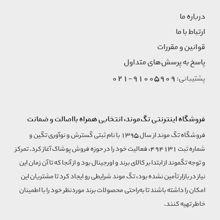
درباره ما
ارتباط با ما
قوانین و مقررات
پاسخ به پرسش‌های متداول
91005909-021
پشتیبانی:
فروشگاه اینترنتی تگ‌موند، انتخابی همراه بااصالت و ضمانت
فروشگاه تگ موند از سال 1395 با نام ثبتی گسترش و نوآوری تگین و
شماره ثبت 494131، فعالیت خود را در حوزه فروش پوشاک آغاز کرد. تمرکز
و توجه تگموند از ابتدا بر کالای برند و اورجینال بود و از آنجا که تا آن زمان این
نیاز در بازار تأمین نشده بود، تگ موند شرایطی رو ایجاد کرد تا مشتریان این
امکان را داشته باشند تا به‌راحتی محصولات برند مورد‌نظر خود را با اطمینان
خاطر تهیه کنند.