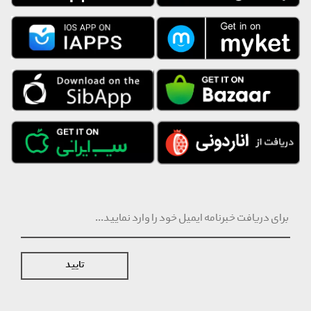
تایید