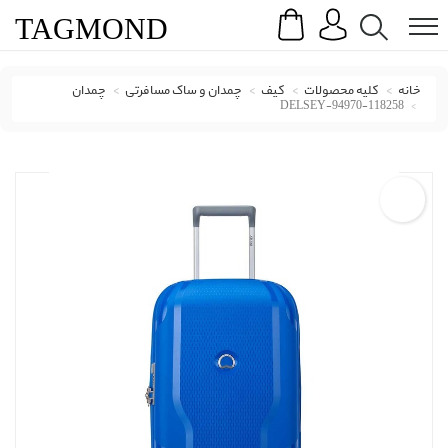
Search
Menu
TAG
MOND
خانه
کلیه محصولات
کیف
چمدان و ساک مسافرتی
چمدان
DELSEY-94970-118258
چمدان دلسی با کد DELSEY-94970-118258