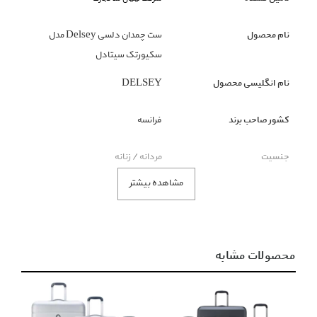
نام محصول
ست چمدان دلسی Delsey مدل
سکیورتک سیتادل
نام انگلیسی محصول
DELSEY
کشور صاحب برند
فرانسه
جنسیت
مردانه / زنانه
مشاهده بیشتر
گروه بندی محصول
کیف
زیر گروه محصول
چمدان
محصولات مشابه
رنگ محصول
سبز