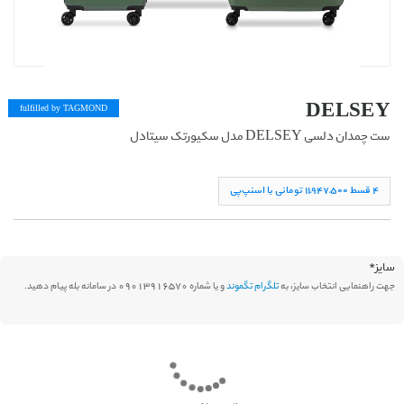
DELSEY
fulfilled by TAG
MOND
ست چمدان دلسی DELSEY مدل سکیورتک سیتادل
۴ قسط ١١,۹۴۷,۵۰۰ تومانی با اسنپ‌پی
سایز
*
جهت راهنمایی انتخاب سایز، به
تلگرام تگموند
و یا شماره 09013916570 در سامانه بله پیام دهید.