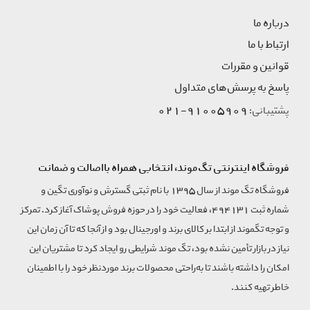
درباره ما
ارتباط با ما
قوانین و مقررات
پاسخ به پرسش‌های متداول
91005909-021
پشتیبانی:
فروشگاه اینترنتی تگ‌موند، انتخابی همراه بااصالت و ضمانت
فروشگاه تگ موند از سال 1395 با نام ثبتی گسترش و نوآوری تگین و
شماره ثبت 494131، فعالیت خود را در حوزه فروش پوشاک آغاز کرد. تمرکز
و توجه تگموند از ابتدا بر کالای برند و اورجینال بود و از آنجا که تا آن زمان این
نیاز در بازار تأمین نشده بود، تگ موند شرایطی رو ایجاد کرد تا مشتریان این
امکان را داشته باشند تا به‌راحتی محصولات برند مورد‌نظر خود را با اطمینان
خاطر تهیه کنند.