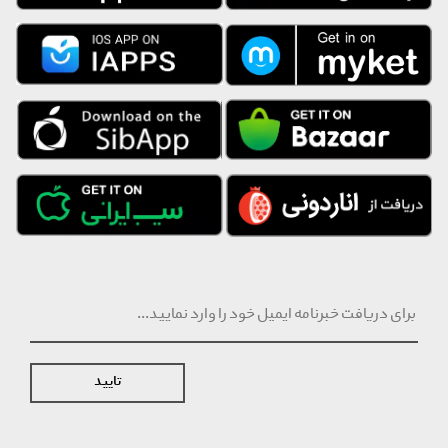
طولانی هستید، ست چمدان دلسی مدل Citadel می‌تواند انتخابی مطمئن
و بادوام برای شما باشد.
مشخصات اصلی
تعداد تکه‌ها: ۳ عدد (کابین، متوسط، بزرگ)
جنس بدنه: ترکیب ABS (۷۰٪) و پلی‌کربنات (۳۰٪) – مقاوم و سبک
نوع بدنه: هارد (Hard Case)
رنگ‌بندی: مشکی، خاکستری تیره (Anthracite)، سرمه‌ای و سایر رنگ‌های
محدود
مقاومت: ضد ضربه و مقاوم در برابر خط و خش
ابعاد و ظرفیت
سایز کابین (۵۵cm): ظرفیت ~۳۵ لیتر | وزن تقریبی ~۲.۹ کیلوگرم
سایز متوسط (۷۰–۷۲cm): ظرفیت ~۸۵–۹۴ لیتر | وزن تقریبی ~۴.۱–۴.۵
کیلوگرم
سایز بزرگ (۸۱–۸۲cm): ظرفیت ~۱۲۶–۱۳۷ لیتر | وزن تقریبی ~۵.۲
تایید
کیلوگرم
ویژگی‌های حرکتی