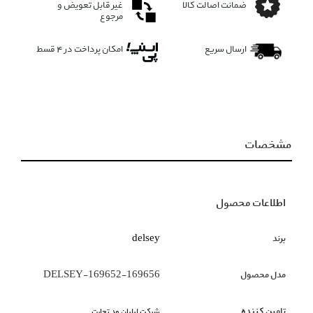
ضمانت اصالت کالا
غیر قابل تعویض و
مرجوع
ارسال سریع
امکان پرداخت در 4 قسط
مشخصات
اطلاعات محصول
برند
delsey
مدل محصول
DELSEY-169652-169656
تامین کننده
شرکت لیلیان مد تجارت