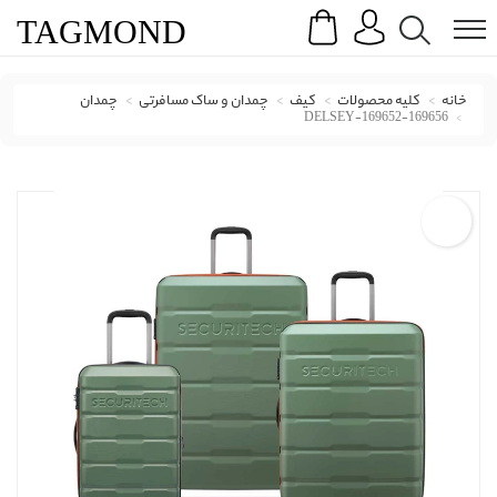
Search
Menu
TAG
MOND
خانه
کلیه محصولات
کیف
چمدان و ساک مسافرتی
چمدان
DELSEY-169652-169656
چمدان دلسی با کد DELSEY-169652-169656 ( Delsey )