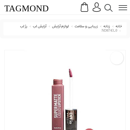
Search
Menu
TAG
MOND
خانه
زنانه
زیبایی و سلامت
لوازم آرایش
آرایش لب
رژ لب
ND8743_0
رژ لب دیویو با کد ND8743_0