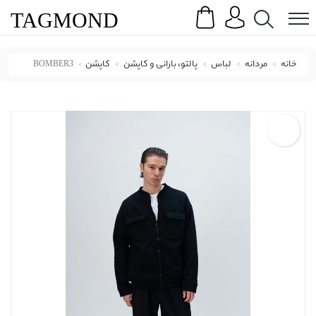
Search
Menu
TAG
MOND
خانه
مردانه
لباس
پالتو، بارانی و کاپشن
کاپشن
BOMBER3
کاپشن نفیر ور با کد BOMBER3