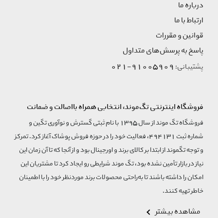
درباره ما
ارتباط با ما
قوانین و مقررات
پاسخ به پرسش‌های متداول
91005909-021
پشتیبانی:
فروشگاه اینترنتی تگ‌موند، انتخابی همراه بااصالت و ضمانت
فروشگاه تگ موند از سال 1395 با نام ثبتی گسترش و نوآوری تگین و
شماره ثبت 494131، فعالیت خود را در حوزه فروش پوشاک آغاز کرد. تمرکز
و توجه تگموند از ابتدا بر کالای برند و اورجینال بود و از آنجا که تا آن زمان این
نیاز در بازار تأمین نشده بود، تگ موند شرایطی رو ایجاد کرد تا مشتریان این
امکان را داشته باشند تا به‌راحتی محصولات برند مورد‌نظر خود را با اطمینان
خاطر تهیه کنند.
مشاهده بیشتر