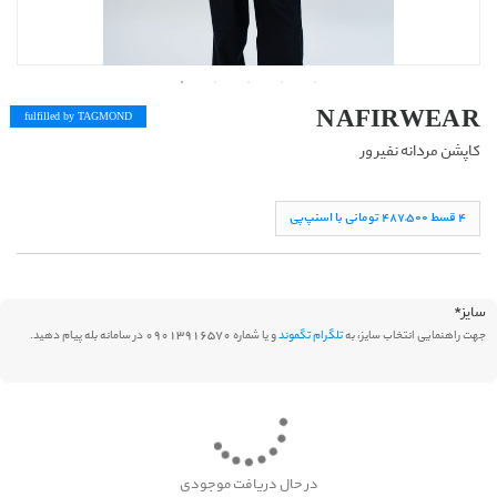
NAFIRWEAR
fulfilled by TAG
MOND
کاپشن مردانه نفیر ور
۴ قسط ۴۸۷,۵۰۰ تومانی با اسنپ‌پی
سایز
*
جهت راهنمایی انتخاب سایز، به
تلگرام تگموند
و یا شماره 09013916570 در سامانه بله پیام دهید.
در حال دریافت موجودی