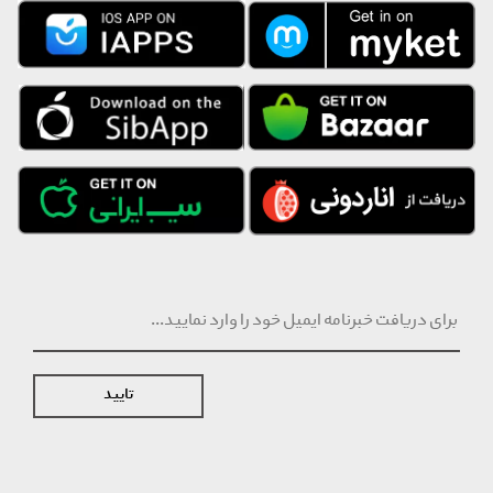
تایید