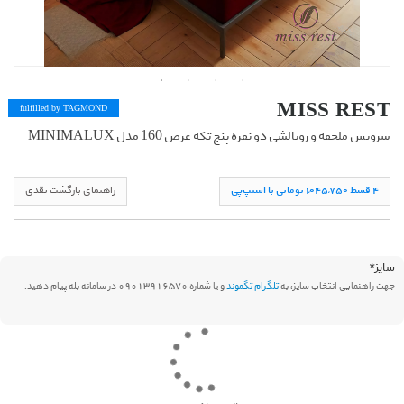
MISS REST
fulfilled by TAG
MOND
سرویس ملحفه و روبالشی دو نفره پنج تکه عرض 160 مدل MINIMALUX
۴ قسط ١,۰۴۵,۷۵۰ تومانی با اسنپ‌پی
راهنمای بازگشت نقدی
سایز
*
جهت راهنمایی انتخاب سایز، به
تلگرام تگموند
و یا شماره 09013916570 در سامانه بله پیام دهید.