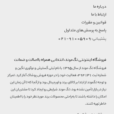
درباره ما
ارتباط با ما
قوانین و مقررات
پاسخ به پرسش‌های متداول
91005909-021
پشتیبانی:
فروشگاه اینترنتی تگ‌موند، انتخابی همراه بااصالت و ضمانت
فروشگاه تگ موند از سال 1395 با نام ثبتی گسترش و نوآوری تگین و
شماره ثبت 494131، فعالیت خود را در حوزه فروش پوشاک آغاز کرد. تمرکز
و توجه تگموند از ابتدا بر کالای برند و اورجینال بود و از آنجا که تا آن زمان این
نیاز در بازار تأمین نشده بود، تگ موند شرایطی رو ایجاد کرد تا مشتریان این
امکان را داشته باشند تا به‌راحتی محصولات برند مورد‌نظر خود را با اطمینان
خاطر تهیه کنند.