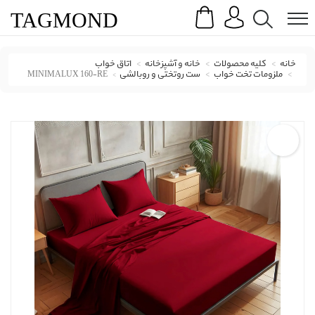
Search
Menu
TAG
MOND
خانه
کلیه محصولات
خانه و آشپزخانه
اتاق خواب
ملزومات تخت خواب
ست روتختی و روبالشی
MINIMALUX 160-RE
ست روتختی و روبالشی میس رست با کد MINIMALUX 160-RE