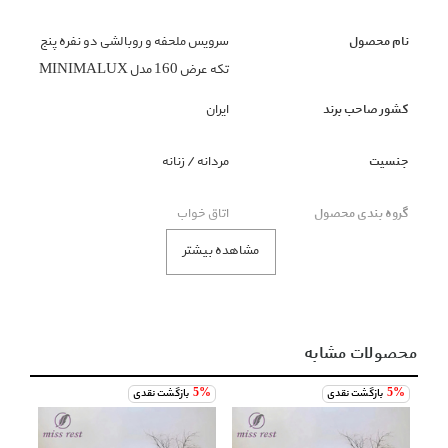
نام محصول
سرویس ملحفه و روبالشی دو نفره پنج
تکه عرض 160 مدل MINIMALUX
کشور صاحب برند
ایران
جنسیت
مردانه / زنانه
گروه بندی محصول
اتاق خواب
مشاهده بیشتر
زیر گروه محصول
ست روتختی و روبالشی
رنگ محصول
قرمز
محصولات مشابه
توضیحات
5%
بازگشت نقدی
5%
بازگشت نقدی
5%
سرویس ملحفه و روبالشی دو نفره پنج تکه عرض 160 مدل