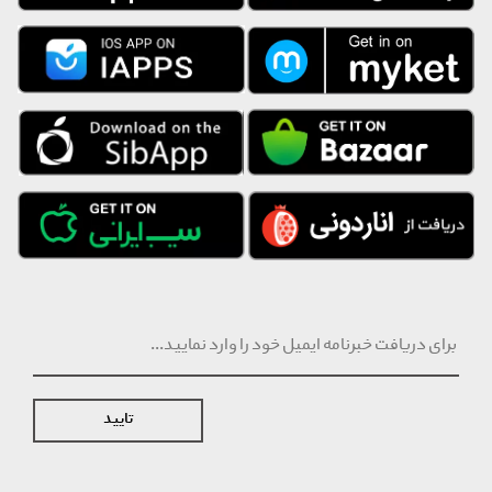
حجم داخلی
ارتفاع (H)
طول (L)
عمق (D)
توضیحات
کابین (Cabin)
3 کیلوگرم
44 + 4 لیتر
55 سانتی‌متر
35 سانتی‌متر
23 / 25 سانتی‌متر
استاندارد پرواز 115 سانتی‌متر
متوسط (Medium)
3.9 کیلوگرم
105 + 11 لیتر
تایید
70 سانتی‌متر
50 سانتی‌متر
30 / 33 سانتی‌متر