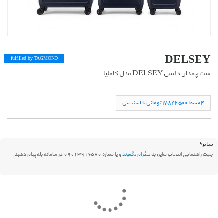
DELSEY
fulfilled by TAG
MOND
ست چمدان دلسی DELSEY مدل کاملیا
۴ قسط ١۷,۸۴۲,۵۰۰ تومانی با اسنپ‌پی
سایز
*
جهت راهنمایی انتخاب سایز، به
تلگرام تگموند
و یا شماره 09013916570 در سامانه بله پیام دهید.