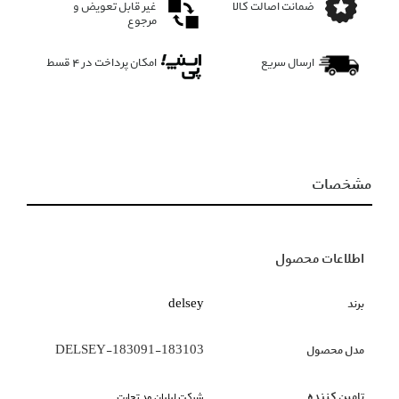
ضمانت اصالت کالا
غیر قابل تعویض و
مرجوع
ارسال سریع
امکان پرداخت در 4 قسط
مشخصات
اطلاعات محصول
برند
delsey
مدل محصول
DELSEY-183091-183103
تامین کننده
شرکت لیلیان مد تجارت