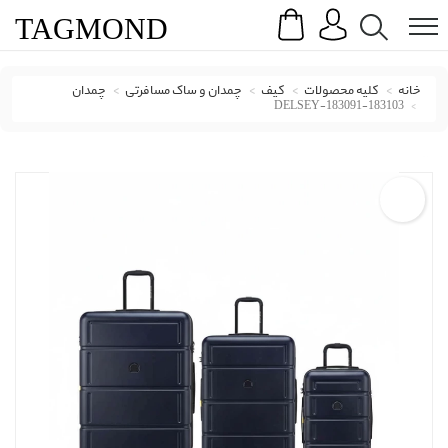
Search
Menu
TAG
MOND
خانه
کلیه محصولات
کیف
چمدان و ساک مسافرتی
چمدان
DELSEY-183091-183103
چمدان دلسی با کد DELSEY-183091-183103 ( Delsey )