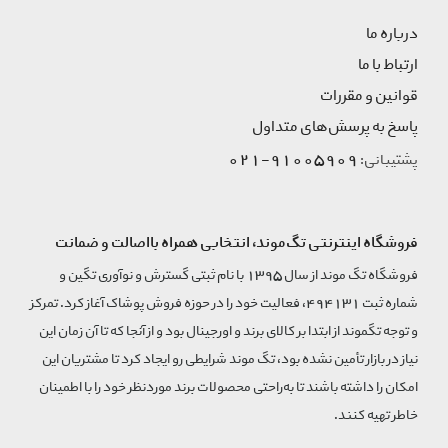
درباره ما
ارتباط با ما
قوانین و مقررات
پاسخ به پرسش‌های متداول
91005909-021
پشتیبانی:
فروشگاه اینترنتی تگ‌موند، انتخابی همراه بااصالت و ضمانت
فروشگاه تگ موند از سال 1395 با نام ثبتی گسترش و نوآوری تگین و
شماره ثبت 494131، فعالیت خود را در حوزه فروش پوشاک آغاز کرد. تمرکز
و توجه تگموند از ابتدا بر کالای برند و اورجینال بود و از آنجا که تا آن زمان این
نیاز در بازار تأمین نشده بود، تگ موند شرایطی رو ایجاد کرد تا مشتریان این
امکان را داشته باشند تا به‌راحتی محصولات برند مورد‌نظر خود را با اطمینان
خاطر تهیه کنند.