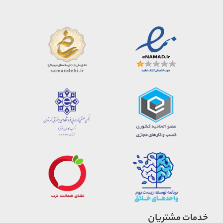
قابل افزایش حجم
بزرگ (Large)
4.9 کیلوگرم
153 + 14 لیتر
82 سانتی‌متر
55 سانتی‌متر
34 / 37 سانتی‌متر
مناسب سفرهای طولانی
کشور مبدا برند: فرانسه
جنس: پلی کربنات
خدمات مشتریان