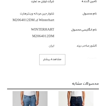
تامین کننده
شرکت لیلیان مد تجارت
نام محصول
شلوار جین مردانه وینترهارت
Winterhart کد M2064012DM
نام انگلیسی محصول
WINTERHART
M2064012DM
کشور صاحب برند
ایران
جنسیت
مردانه
مشاهده بیشتر
گروه بندی محصول
شلوار
زیر گروه محصول
شلوار جین
محصولات مشابه
رنگ محصول
طوسی