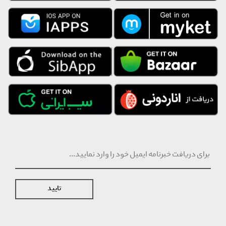
کشور تولید کننده: ایران
جنس: نخ -پنبه
سایز: 40
تایید