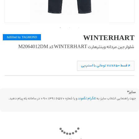
WINTERHART
fulfilled by TAG
MOND
شلوار جین مردانه وینترهارت WINTERHART کد M2064012DM
۴ قسط ۷۸۷,۲۵۰ تومانی با اسنپ‌پی
سایز
*
جهت راهنمایی انتخاب سایز، به
تلگرام تگموند
و یا شماره 09013916570 در سامانه بله پیام دهید.