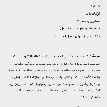
درباره ما
ارتباط با ما
قوانین و مقررات
پاسخ به پرسش‌های متداول
91005909-021
پشتیبانی:
فروشگاه اینترنتی تگ‌موند، انتخابی همراه بااصالت و ضمانت
فروشگاه تگ موند از سال 1395 با نام ثبتی گسترش و نوآوری تگین و
شماره ثبت 494131، فعالیت خود را در حوزه فروش پوشاک آغاز کرد. تمرکز
و توجه تگموند از ابتدا بر کالای برند و اورجینال بود و از آنجا که تا آن زمان این
نیاز در بازار تأمین نشده بود، تگ موند شرایطی رو ایجاد کرد تا مشتریان این
امکان را داشته باشند تا به‌راحتی محصولات برند مورد‌نظر خود را با اطمینان
خاطر تهیه کنند.