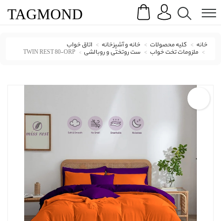
Search
Menu
TAG
MOND
خانه
کلیه محصولات
خانه و آشپزخانه
اتاق خواب
ملزومات تخت خواب
ست روتختی و روبالشی
TWIN REST 80-ORP
ست روتختی و روبالشی میس رست با کد TWIN REST 80-ORP