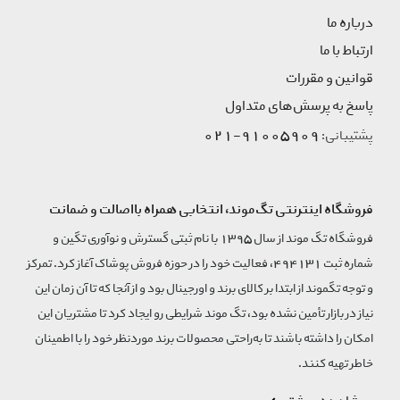
درباره ما
ارتباط با ما
قوانین و مقررات
پاسخ به پرسش‌های متداول
91005909-021
پشتیبانی:
فروشگاه اینترنتی تگ‌موند، انتخابی همراه بااصالت و ضمانت
فروشگاه تگ موند از سال 1395 با نام ثبتی گسترش و نوآوری تگین و
شماره ثبت 494131، فعالیت خود را در حوزه فروش پوشاک آغاز کرد. تمرکز
و توجه تگموند از ابتدا بر کالای برند و اورجینال بود و از آنجا که تا آن زمان این
نیاز در بازار تأمین نشده بود، تگ موند شرایطی رو ایجاد کرد تا مشتریان این
امکان را داشته باشند تا به‌راحتی محصولات برند مورد‌نظر خود را با اطمینان
خاطر تهیه کنند.