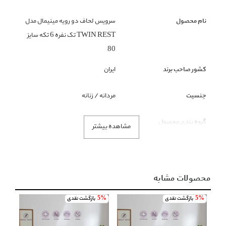
نام محصول
سرویس لحاف دو رویه مینیمال مدل
TWIN REST تک نفره 6 تکه سایز
80
کشور صاحب برند
ایران
جنسیت
مردانه / زنانه
گروه بندی محصول
اتاق خواب
مشاهده بیشتر
زیر گروه محصول
ست روتختی و روبالشی
رنگ محصول
نارنجی
محصولات مشابه
5%
بازگشت نقدی
5%
بازگشت نقدی
5%
توضیحات