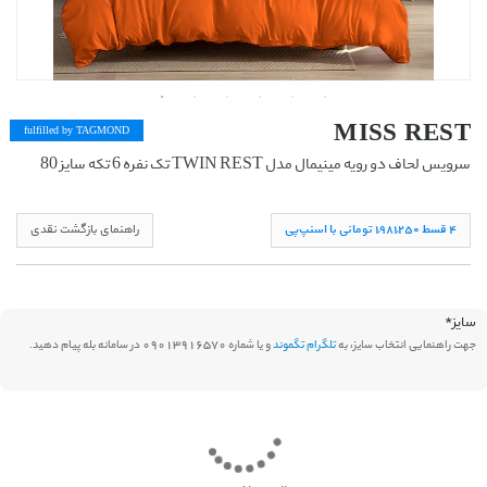
MISS REST
fulfilled by TAG
MOND
سرویس لحاف دو رویه مینیمال مدل TWIN REST تک نفره 6 تکه سایز 80
۴ قسط ١,۹۸١,۲۵۰ تومانی با اسنپ‌پی
راهنمای بازگشت نقدی
سایز
*
جهت راهنمایی انتخاب سایز، به
تلگرام تگموند
و یا شماره 09013916570 در سامانه بله پیام دهید.