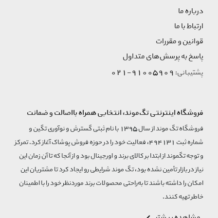
درباره ما
ارتباط با ما
قوانین و مقررات
پاسخ به پرسش‌های متداول
91005909-021
پشتیبانی:
فروشگاه اینترنتی تگ‌موند، انتخابی همراه بااصالت و ضمانت
فروشگاه تگ موند از سال 1395 با نام ثبتی گسترش و نوآوری تگین و
شماره ثبت 494131، فعالیت خود را در حوزه فروش پوشاک آغاز کرد. تمرکز
و توجه تگموند از ابتدا بر کالای برند و اورجینال بود و از آنجا که تا آن زمان این
نیاز در بازار تأمین نشده بود، تگ موند شرایطی رو ایجاد کرد تا مشتریان این
امکان را داشته باشند تا به‌راحتی محصولات برند مورد‌نظر خود را با اطمینان
خاطر تهیه کنند.
مشاهده بیشتر