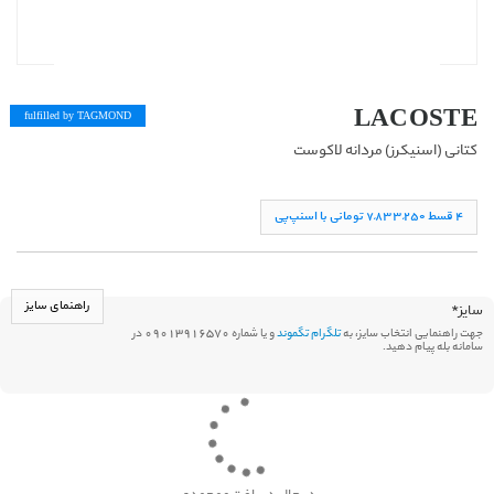
LACOSTE
fulfilled by TAG
MOND
کتانی (اسنیکرز) مردانه لاکوست
۴ قسط ۷,۸۳۳,۲۵۰ تومانی با اسنپ‌پی
راهنمای سایز
سایز
*
جهت راهنمایی انتخاب سایز، به
تلگرام تگموند
و یا شماره 09013916570 در
سامانه بله پیام دهید.