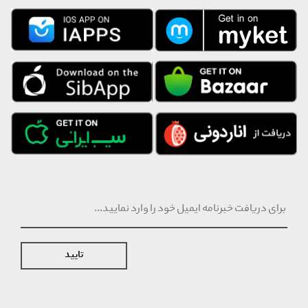
تایید