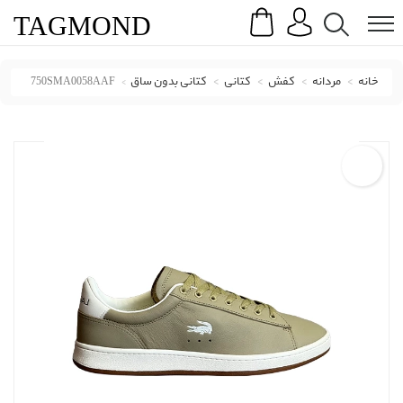
Search
Menu
TAG
MOND
خانه
مردانه
کفش
کتانی
کتانی بدون ساق
750SMA0058AAF
کتانی (اسنیکرز) لاکوست با کد 750SMA0058AAF