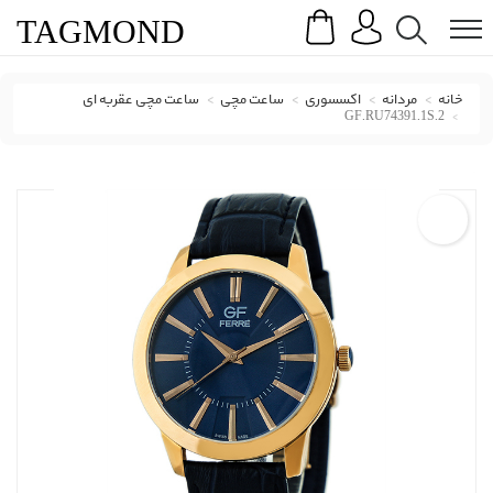
Search
Menu
TAG
MOND
خانه
مردانه
اکسسوری
ساعت مچی
ساعت مچی عقربه ای
GF.RU74391.1S.2
ساعت مچی عقربه ای جی اف فره با کد GF.RU74391.1S.2