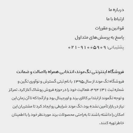
درباره ما
ارتباط با ما
قوانین و مقررات
پاسخ به پرسش‌های متداول
91005909-021
پشتیبانی:
فروشگاه اینترنتی تگ‌موند، انتخابی همراه بااصالت و ضمانت
فروشگاه تگ موند از سال 1395 با نام ثبتی گسترش و نوآوری تگین و
شماره ثبت 494131، فعالیت خود را در حوزه فروش پوشاک آغاز کرد. تمرکز
و توجه تگموند از ابتدا بر کالای برند و اورجینال بود و از آنجا که تا آن زمان این
نیاز در بازار تأمین نشده بود، تگ موند شرایطی رو ایجاد کرد تا مشتریان این
امکان را داشته باشند تا به‌راحتی محصولات برند مورد‌نظر خود را با اطمینان
خاطر تهیه کنند.