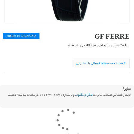
GF FERRE
fulfilled by TAG
MOND
ساعت مچی عقربه ای مردانه جی اف فره
۴ قسط ١۷,۵۰۰,۰۰۰ تومانی با اسنپ‌پی
سایز
*
جهت راهنمایی انتخاب سایز، به
تلگرام تگموند
و یا شماره 09013916570 در سامانه بله پیام دهید.