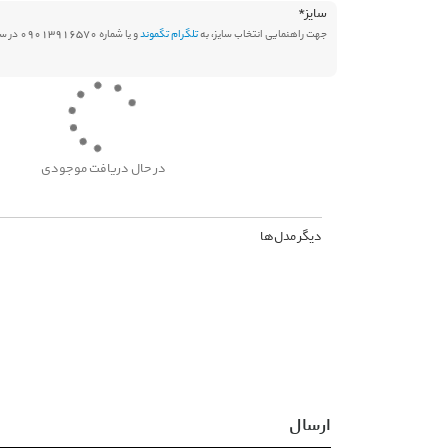
سایز
*
جهت راهنمایی انتخاب سایز، به
تلگرام تگموند
و یا شماره 09013916570 در سامانه بله پیام دهید.
در حال دریافت موجودی
دیگر مدل‌ها
ارسال