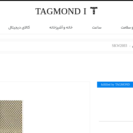
TAG
MOND
I
و سلامت
ساعت
خانه و آشپزخانه
کالای دیجیتال
SKW2693
fulfilled by TAG
MOND