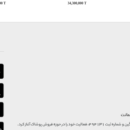
000
T
34,300,000
T
مانت
فروشگاه تگ موند از سال 1395 با نام ثبتی گسترش و نوآوری تگین و شماره ثبت 494131، فعالیت خود را در حوزه فروش پوشاک آغاز کرد.