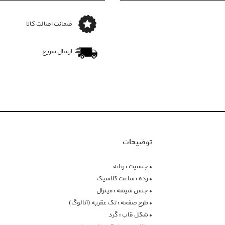
ضمانت اصالت کالا
ارسال سریع
توضیحات
• جنسیت : زنانه
• رده : ساعت کلاسیک
• جنس شیشه : مینرال
• طرح صفحه : تک عقربه (آنالوگ)
• شکل قاب : گرد