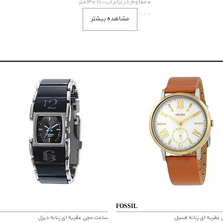
• مقاوم در برابر آب : تا 30 متر
• جنس بکاررفته : استیل
مشاهده بیشتر
• رنگ بکار رفته در ساعت : سفید - طلائی
• نوع موتور : باطری
• طرح بند : حصیری
• گارانتی : دوساله - در ایران - بین المللی
• مورد گارانتی : موتور - باطری (یکماه) - ضد یا مقاوم در برابر
• اصالت کشور برند : امریکا
• محدوده عرض قاب : کمتر از 30 میلیمتر
• گارانتی ایران : فسیل گروپ
• عرض قاب : 30
• ارتفاع قاب : 6
• عرض بند : 14
FOSSIL
قربه ای زنانه فسیل
ساعت مچی عقربه ای زنانه دیزل