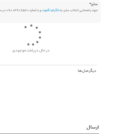
سایز
*
جهت راهنمایی انتخاب سایز، به
تلگرام تگموند
و یا شماره 09013916570 در سامانه بله پیام دهید.
در حال دریافت موجودی
دیگر مدل‌ها
ارسال