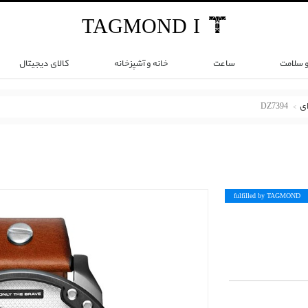
TAG
MOND
I
و سلامت
ساعت
خانه و آشپزخانه
کالای دیجیتال
ی
DZ7394
fulfilled by TAG
MOND