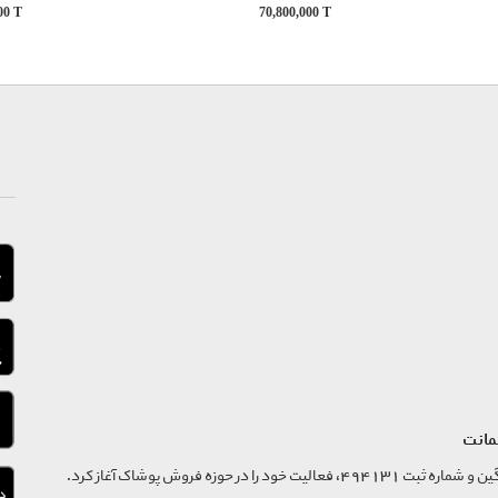
000
T
70,800,000
T
مانت
فروشگاه تگ موند از سال 1395 با نام ثبتی گسترش و نوآوری تگین و شماره ثبت 494131، فعالیت خود را در حوزه فروش پوشاک آغاز کرد.