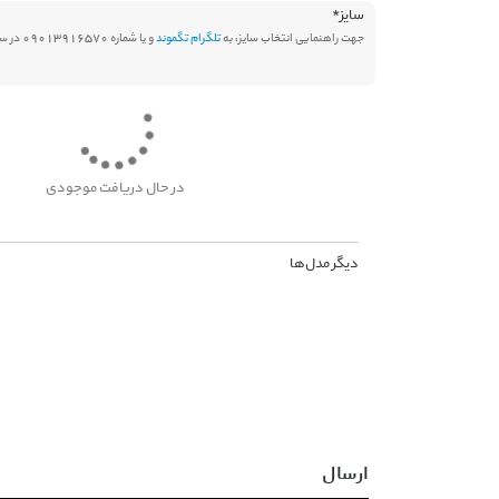
سایز
*
جهت راهنمایی انتخاب سایز، به
تلگرام تگموند
و یا شماره 09013916570 در سامانه بله پیام دهید.
در حال دریافت موجودی
دیگر مدل‌ها
ارسال