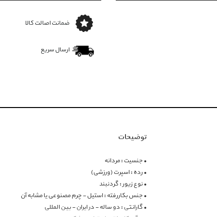
ضمانت اصالت کالا
ارسال سریع
توضیحات
• جنسیت : مردانه
• رده : اسپرت (ورزشی)
• نوع زیور : گردنبند
• جنس بکاررفته : استیل - چرم مصنوعی یا مشابه آن
• گارانتی : دو ساله - در ایران - بین المللی