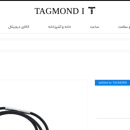
TAG
MOND
I
و سلامت
ساعت
خانه و آشپزخانه
کالای دیجیتال
fulfilled by TAG
MOND