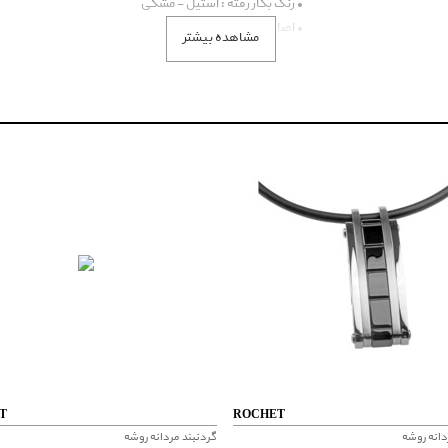
• رنگ بکار رفته : استیل - مشکی
• اصالت کشور برند : امریکا
مشاهده بیشتر
• گارانتی ایران : فسیل گروپ
T
ROCHET
دانه روشه
گردنبند مردانه روشه