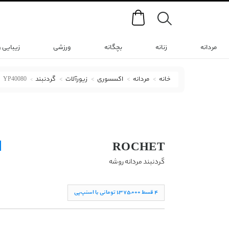
Search
مردانه
زنانه
بچگانه
ورزشی
زیبایی 
خانه
مردانه
اکسسوری
زیورآلات
گردنبند
YP40080
گردنبند روشه با کد YP40080
ROCHET
گردنبند مردانه روشه
۴ قسط ١,۳۷۵,۰۰۰ تومانی با اسنپ‌پی