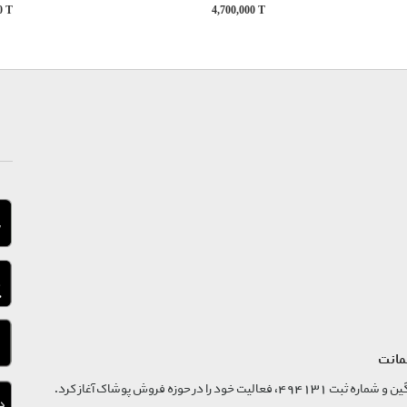
00
T
4,700,000
T
مانت
فروشگاه تگ موند از سال 1395 با نام ثبتی گسترش و نوآوری تگین و شماره ثبت 494131، فعالیت خود را در حوزه فروش پوشاک آغاز کرد.