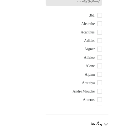
361
Absinthe
Acanthus
Adidas
Aigner
Alfaleo
Alone
Alpina
Amutiya
Andre Mouche
Anteros
Aqua Day
Ara
رنگ ها
Ardene
Art Line