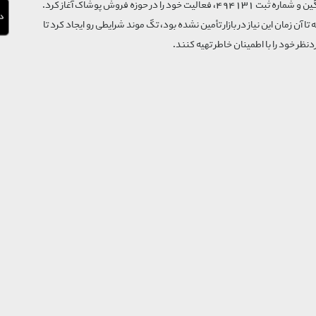
فروشگاه تگ موند از سال 1395 با نام ثبتی گسترش و نوآوری تگین و شماره ثبت 494131، فعالیت خود را در حوزه فروش پوشاک آغاز کرد.
که تا آن زمان این نیاز در بازار تأمین نشده بود، تگ موند شرایطی رو ایجاد کرد تا
‌نظر خود را با اطمینان خاطر تهیه کنند.