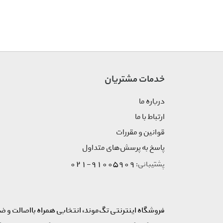
Bolero
Bon Hair
Bornos
Boxter
Brandini
خدمات مشتریان
Briston
Brosway
درباره ما
Burberry
ارتباط با ما
Butterfly
Bvlgari
قوانین و مقررات
By Kilian
پاسخ به پرسش‌های متداول
Callista
91005909-021
پشتیبانی:
Carneli
Carolina Herrera
Cartier
فروشگاه اینترنتی تگ‌موند، انتخابی همراه بااصالت و ض
Celebon