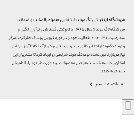
فروشگاه اینترنتی تگ‌موند، انتخابی همراه بااصالت و ضمانت
فروشگاه تگ موند از سال 1395 با نام ثبتی گسترش و نوآوری تگین و
شماره ثبت 494131، فعالیت خود را در حوزه فروش پوشاک آغاز کرد. تمرکز
و توجه تگموند از ابتدا بر کالای برند و اورجینال بود و از آنجا که تا آن زمان این
نیاز در بازار تأمین نشده بود، تگ موند شرایطی رو ایجاد کرد تا مشتریان این
امکان را داشته باشند تا به‌راحتی محصولات برند مورد‌نظر خود را با اطمینان
خاطر تهیه کنند.
مشاهده بیشتر