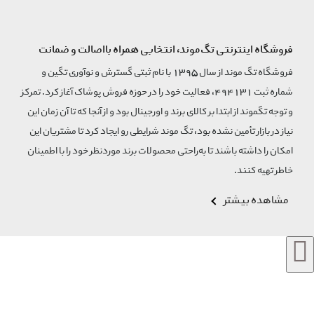
فروشگاه اینترنتی تگ‌موند، انتخابی همراه بااصالت و ضمانت
فروشگاه تگ موند از سال 1395 با نام ثبتی گسترش و نوآوری تگین و
شماره ثبت 494131، فعالیت خود را در حوزه فروش پوشاک آغاز کرد. تمرکز
و توجه تگموند از ابتدا بر کالای برند و اورجینال بود و از آنجا که تا آن زمان این
نیاز در بازار تأمین نشده بود، تگ موند شرایطی رو ایجاد کرد تا مشتریان این
امکان را داشته باشند تا به‌راحتی محصولات برند مورد‌نظر خود را با اطمینان
خاطر تهیه کنند.
مشاهده بیشتر