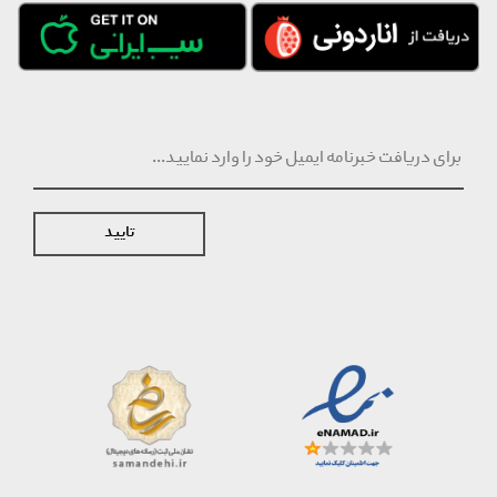
تایید