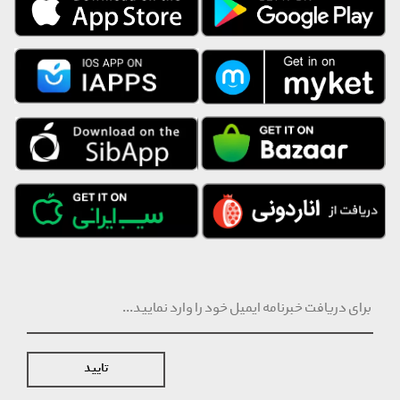
تایید