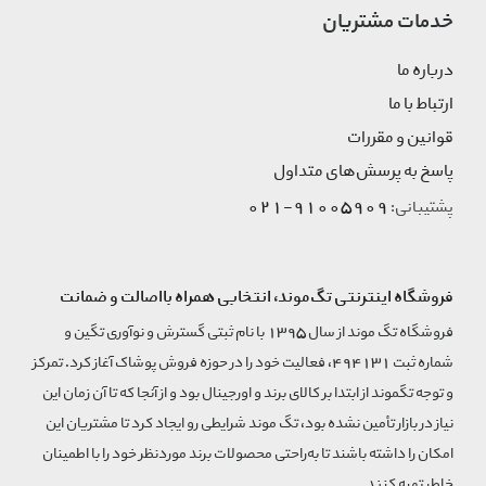
خدمات مشتریان
درباره ما
ارتباط با ما
قوانین و مقررات
پاسخ به پرسش‌های متداول
91005909-021
پشتیبانی:
فروشگاه اینترنتی تگ‌موند، انتخابی همراه بااصالت و ضمانت
فروشگاه تگ موند از سال 1395 با نام ثبتی گسترش و نوآوری تگین و
شماره ثبت 494131، فعالیت خود را در حوزه فروش پوشاک آغاز کرد. تمرکز
و توجه تگموند از ابتدا بر کالای برند و اورجینال بود و از آنجا که تا آن زمان این
نیاز در بازار تأمین نشده بود، تگ موند شرایطی رو ایجاد کرد تا مشتریان این
امکان را داشته باشند تا به‌راحتی محصولات برند مورد‌نظر خود را با اطمینان
خاطر تهیه کنند.