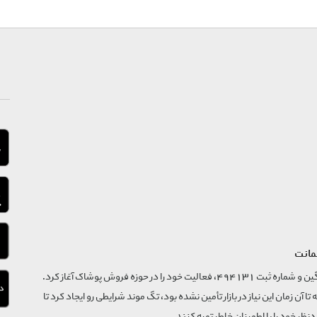
مانت
فروشگاه تگ موند از سال 1395 با نام ثبتی گسترش و نوآوری تگین و شماره ثبت 494131، فعالیت خود را در حوزه فروش پوشاک آغاز کرد.
که تا آن زمان این نیاز در بازار تأمین نشده بود، تگ موند شرایطی رو ایجاد کرد تا