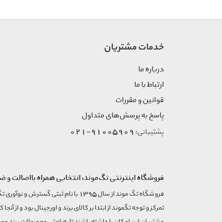
خدمات مشتریان
درباره ما
ارتباط با ما
قوانین و مقررات
پاسخ به پرسش‌های متداول
91005909-021
پشتیبانی:
فروشگاه اینترنتی تگ‌موند، انتخابی همراه بااصالت و ض
تمرکز و توجه تگموند از ابتدا بر کالای برند و اورجینال بود و از آنجا 