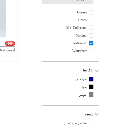
Corum
Croco
Mk-Collection
Mouher
Nafirwear
-56%
کاپشن مردانه
Winterhart
رنگ ها
سرمه ای
سیاه
طوسی
قیمت
۰ تا ۵۰۰ هزار تومان