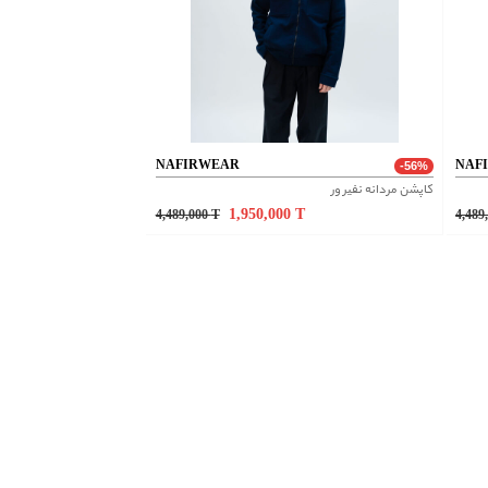
NAFIRWEAR
NAF
-56%
کاپشن مردانه نفیر ور
1,950,000
T
4,489,000
T
4,489