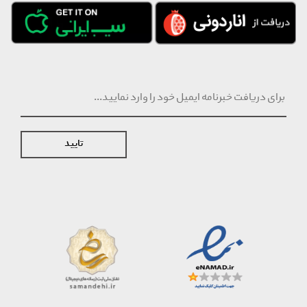
تایید