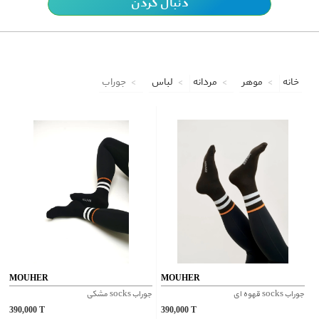
دنبال کردن
خانه
موهر
مردانه
لباس
جوراب
MOUHER
MOUHER
جوراب socks قهوه ای
جوراب socks مشکی
390,000
T
390,000
T