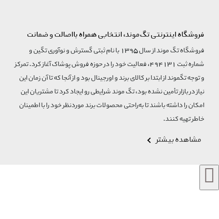
فروشگاه اینترنتی تگ‌موند، انتخابی همراه بااصالت و ضمانت
فروشگاه تگ موند از سال 1395 با نام ثبتی گسترش و نوآوری تگین و
شماره ثبت 494131، فعالیت خود را در حوزه فروش پوشاک آغاز کرد. تمرکز
و توجه تگموند از ابتدا بر کالای برند و اورجینال بود و از آنجا که تا آن زمان این
نیاز در بازار تأمین نشده بود، تگ موند شرایطی رو ایجاد کرد تا مشتریان این
امکان را داشته باشند تا به‌راحتی محصولات برند مورد‌نظر خود را با اطمینان
خاطر تهیه کنند.
مشاهده بیشتر