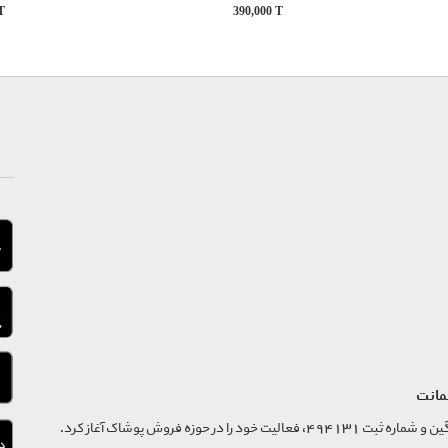
T
390,000
T
مانت
فروشگاه تگ موند از سال 1395 با نام ثبتی گسترش و نوآوری تگین و شماره ثبت 494131، فعالیت خود را در حوزه فروش پوشاک آغاز کرد.