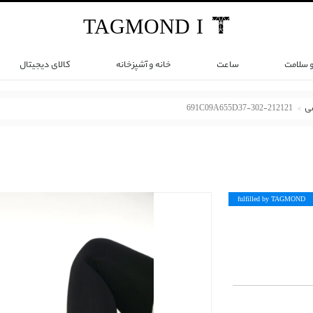
TAG
MOND
I
و سلامت
ساعت
خانه و آشپزخانه
کالای دیجیتال
می
691C09A655D37-302-212121
fulfilled by TAG
MOND