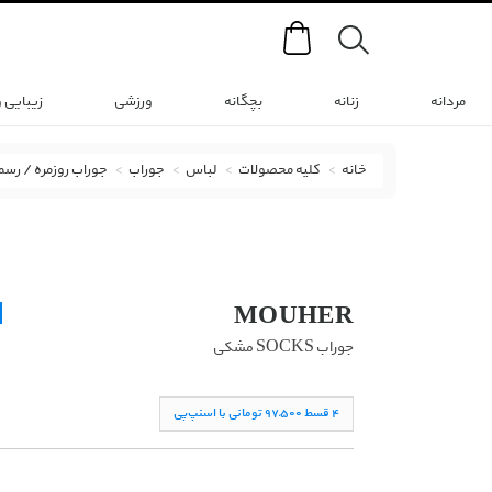
Search
مردانه
زنانه
بچگانه
ورزشی
زیبایی 
خانه
کلیه محصولات
لباس
جوراب
جوراب روزمره / رس
جوراب موهر با کد 691C09A655D37-302-212121 ( جوراب socks )
MOUHER
جوراب SOCKS مشکی
۴ قسط ۹۷,۵۰۰ تومانی با اسنپ‌پی