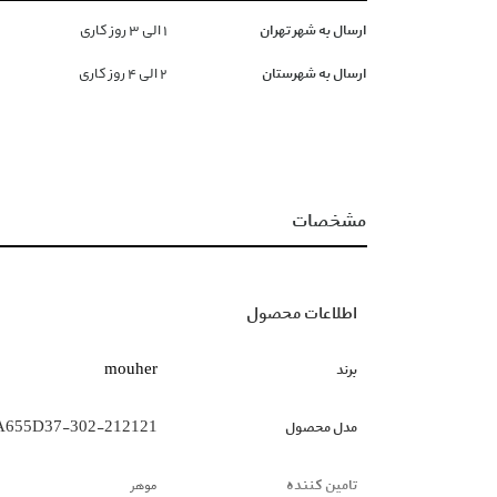
ارسال به شهر تهران
١ الی ۳ روز کاری
ارسال به شهرستان
۲ الی ۴ روز کاری
مشخصات
اطلاعات محصول
برند
mouher
مدل محصول
A655D37-302-212121
تامین کننده
موهر