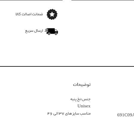
ضمانت اصالت کالا
ارسال سریع
توضیحات
جنس:نخ پنبه
Unisex
مناسب سایز های 37 الی 46
691C09