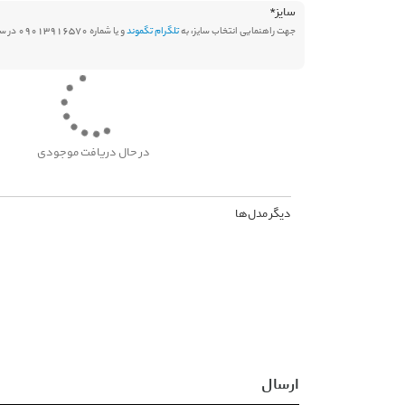
سایز
*
جهت راهنمایی انتخاب سایز، به
تلگرام تگموند
و یا شماره 09013916570 در سامانه بله پیام دهید.
در حال دریافت موجودی
دیگر مدل‌ها
ارسال