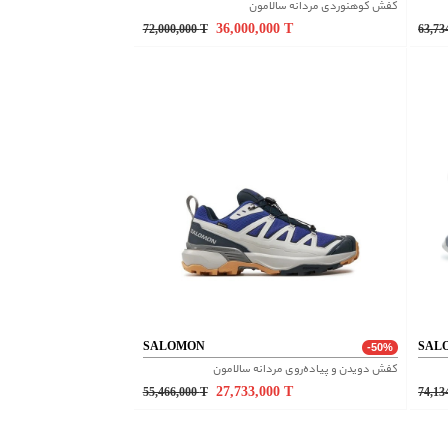
کفش کوهنوردی مردانه سالامون
36,000,000
T
72,000,000
T
63,73
SALOMON
SAL
-50%
کفش دویدن و پیاده‌روی مردانه سالامون
27,733,000
T
55,466,000
T
74,13