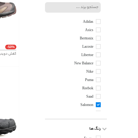
Adidas
Asics
Berttonix
Lacoste
-50%
کفش دویدن و
Libertoe
New Balance
Nike
Puma
Reebok
Saad
Salomon
Skechers
رنگ ها