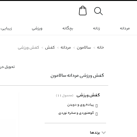
Search
مردانه
زنانه
بچگانه
ورزشی
زیبایی 
خانه
سالامون
مردانه
کفش
کفش ورزشی
تحویل در 
کفش ورزشی مردانه سالامون
کفش ورزشی
(11 محصول)
پیاده روی و دویدن
کوهنوردی و صخره نوردی
برندها