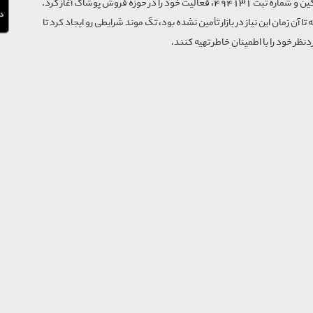
فروشگاه تگ موند از سال 1395 با نام ثبتی گسترش و نوآوری تگین و شماره ثبت 494131، فعالیت خود را در حوزه فروش پوشاک آغاز کرد.
که تا آن زمان این نیاز در بازار تأمین نشده بود، تگ موند شرایطی رو ایجاد کرد تا
‌نظر خود را با اطمینان خاطر تهیه کنند.