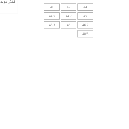
کفش دویدن و
41
42
44
44.5
44.7
45
45.3
46
46.7
40/5