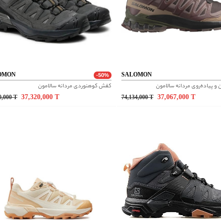
OMON
SALOMON
-50%
 پیاده‌روی مردانه سالامون
کفش کوهنوردی مردانه سالامون
37,320,000
T
37,067,000
T
0,000
T
74,134,000
T