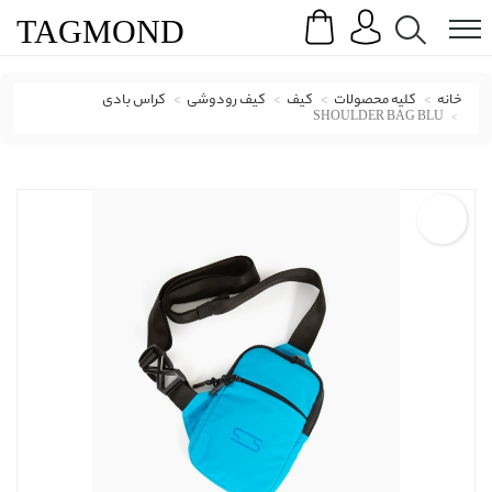
Search
Menu
TAG
MOND
خانه
کلیه محصولات
کیف
کیف رودوشی
کراس بادی
SHOULDER BAG BLU
کراس بادی لیلاژ با کد SHOULDER BAG BLU ( shoulder bag Blu )