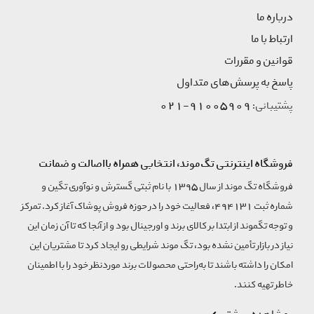
درباره ما
ارتباط با ما
قوانین و مقررات
پاسخ به پرسش‌های متداول
91005909-021
پشتیبانی:
فروشگاه اینترنتی تگ‌موند، انتخابی همراه بااصالت و ضمانت
فروشگاه تگ موند از سال 1395 با نام ثبتی گسترش و نوآوری تگین و
شماره ثبت 494131، فعالیت خود را در حوزه فروش پوشاک آغاز کرد. تمرکز
و توجه تگموند از ابتدا بر کالای برند و اورجینال بود و از آنجا که تا آن زمان این
نیاز در بازار تأمین نشده بود، تگ موند شرایطی رو ایجاد کرد تا مشتریان این
امکان را داشته باشند تا به‌راحتی محصولات برند مورد‌نظر خود را با اطمینان
خاطر تهیه کنند.