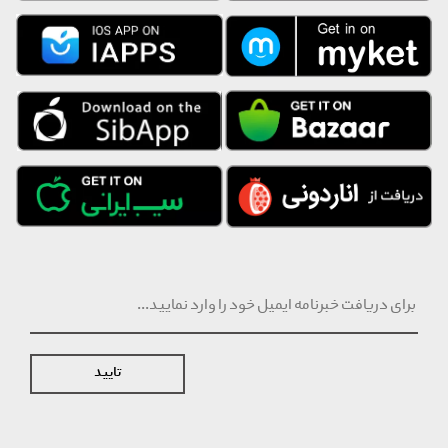
تایید