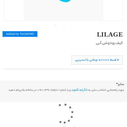
LILAGE
fulfilled by TAG
MOND
کیف رودوشی آبی
۴ قسط ۸۰۰,۰۰۰ تومانی با اسنپ‌پی
سایز
*
جهت راهنمایی انتخاب سایز، به
تلگرام تگموند
و یا شماره 09013916570 در سامانه بله پیام دهید.