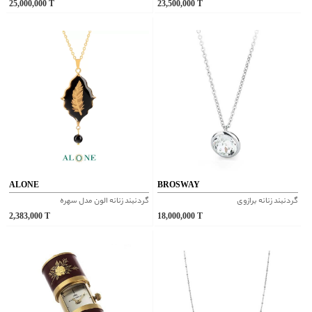
25,000,000
T
23,500,000
T
ALONE
BROSWAY
گردنبند زنانه برازوی
گردنبند زنانه الون مدل سهره
2,383,000
T
18,000,000
T