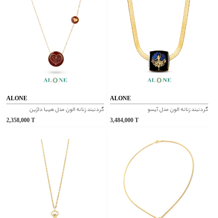
ALONE
ALONE
گردنبند زنانه الون مدل آیسو
گردنبند زنانه الون مدل هیبا دلژین
2,358,000
T
3,484,000
T