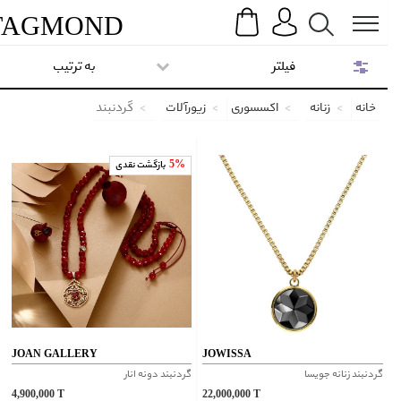
Search
Menu
TAG
MOND
فیلتر
به ترتیب
خانه
زنانه
اکسسوری
زیورآلات
گردنبند
5%
بازگشت نقدی
JOAN GALLERY
JOWISSA
گردنبند زنانه جویسا
گردنبند دونه انار
4,900,000
T
22,000,000
T