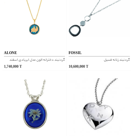
ALONE
FOSSIL
گردنبند زنانه فسیل
گردنبند دخترانه الون مدل ابربادی اسفند
1,740,000
T
10,600,000
T