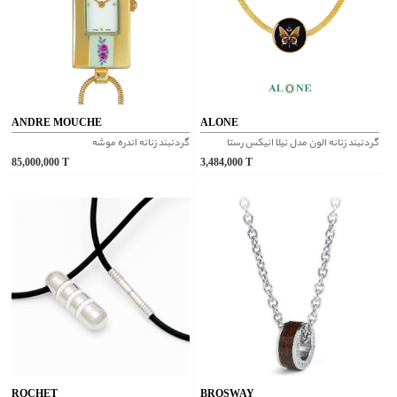
ANDRE MOUCHE
ALONE
گردنبند زنانه الون مدل نيلا انيكس رستا
گردنبند زنانه اندره موشه
85,000,000
T
3,484,000
T
ROCHET
BROSWAY