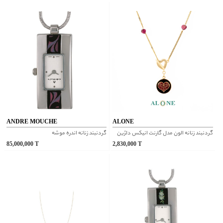
ANDRE MOUCHE
ALONE
گردنبند زنانه الون مدل گارنت انیکس دلژین
گردنبند زنانه اندره موشه
85,000,000
T
2,830,000
T