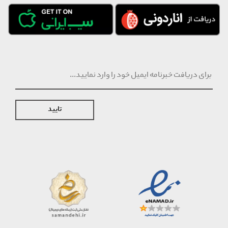
تایید