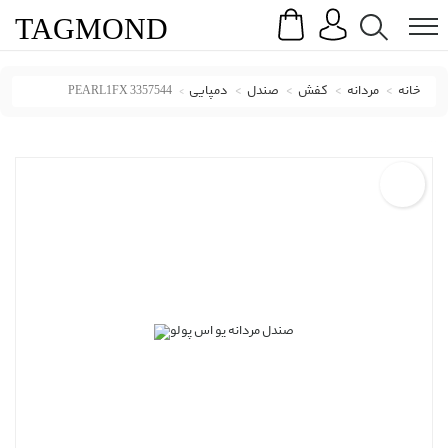
Search
Menu
TAG
MOND
خانه
مردانه
کفش
صندل
دمپایی
PEARL1FX 3357544
صندل و دمپایی یو اس پولو با کد PEARL1FX 3357544