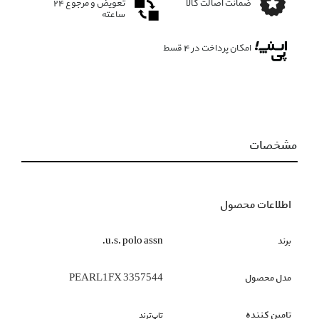
ضمانت اصالت کالا
تعویض و مرجوع ۲۴
ساعته
امکان پرداخت در 4 قسط
مشخصات
اطلاعات محصول
برند
u.s. polo assn.
مدل محصول
PEARL1FX 3357544
تامین کننده
تاپ‌ترند