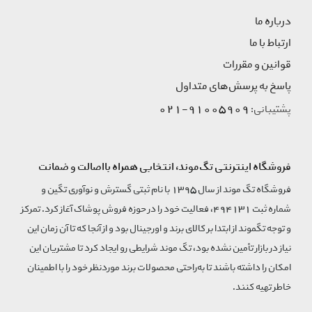
درباره ما
ارتباط با ما
قوانین و مقررات
پاسخ به پرسش‌های متداول
91005909-021
پشتیبانی:
فروشگاه اینترنتی تگ‌موند، انتخابی همراه بااصالت و ضمانت
فروشگاه تگ موند از سال 1395 با نام ثبتی گسترش و نوآوری تگین و
شماره ثبت 494131، فعالیت خود را در حوزه فروش پوشاک آغاز کرد. تمرکز
و توجه تگموند از ابتدا بر کالای برند و اورجینال بود و از آنجا که تا آن زمان این
نیاز در بازار تأمین نشده بود، تگ موند شرایطی رو ایجاد کرد تا مشتریان این
امکان را داشته باشند تا به‌راحتی محصولات برند مورد‌نظر خود را با اطمینان
خاطر تهیه کنند.