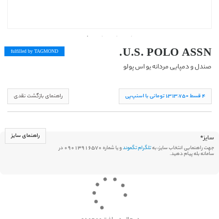
U.S. POLO ASSN.
fulfilled by TAG
MOND
صندل و دمپایی مردانه یو اس پولو
۴ قسط ١,۳١۳,۷۵۰ تومانی با اسنپ‌پی
راهنمای بازگشت نقدی
راهنمای سایز
سایز
*
جهت راهنمایی انتخاب سایز، به
تلگرام تگموند
و یا شماره 09013916570 در
سامانه بله پیام دهید.