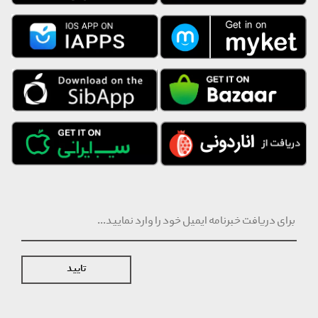
تایید