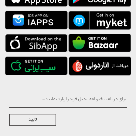
تایید