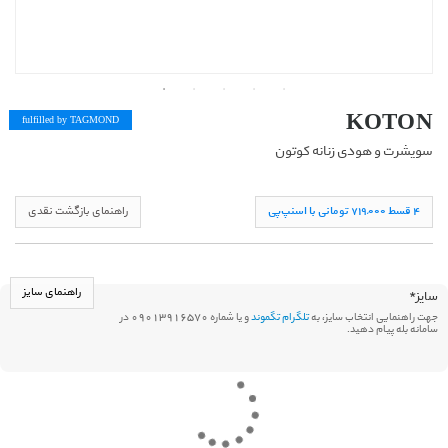
KOTON
fulfilled by TAG
MOND
سویشرت و هودی زنانه کوتون
۴ قسط ۷١۹,۰۰۰ تومانی با اسنپ‌پی
راهنمای بازگشت نقدی
راهنمای سایز
سایز
*
جهت راهنمایی انتخاب سایز، به
تلگرام تگموند
و یا شماره 09013916570 در
سامانه بله پیام دهید.