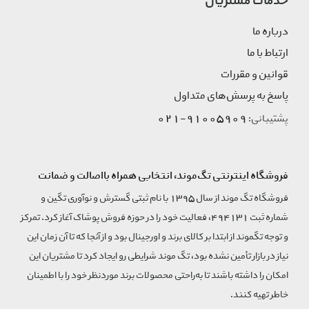
خدمات مشتریان
درباره ما
ارتباط با ما
قوانین و مقررات
پاسخ به پرسش‌های متداول
91005909-021
پشتیبانی:
فروشگاه اینترنتی تگ‌موند، انتخابی همراه بااصالت و ضمانت
فروشگاه تگ موند از سال 1395 با نام ثبتی گسترش و نوآوری تگین و
شماره ثبت 494131، فعالیت خود را در حوزه فروش پوشاک آغاز کرد. تمرکز
و توجه تگموند از ابتدا بر کالای برند و اورجینال بود و از آنجا که تا آن زمان این
نیاز در بازار تأمین نشده بود، تگ موند شرایطی رو ایجاد کرد تا مشتریان این
امکان را داشته باشند تا به‌راحتی محصولات برند مورد‌نظر خود را با اطمینان
خاطر تهیه کنند.