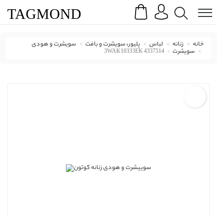
Search
Menu
TAG
MOND
خانه
زنانه
لباس
پلیور، سویشرت و بافت
سویشرت و هودی
سویشرت
3WAK10333EK 4337514
سویشرت و هودی کوتون با کد 3WAK10333EK 4337514