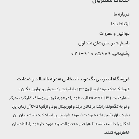
خدمات مشتریان
درباره ما
ارتباط با ما
قوانین و مقررات
پاسخ به پرسش‌های متداول
91005909-021
پشتیبانی:
فروشگاه اینترنتی تگ‌موند، انتخابی همراه بااصالت و ضمانت
فروشگاه تگ موند از سال 1395 با نام ثبتی گسترش و نوآوری تگین و
شماره ثبت 494131، فعالیت خود را در حوزه فروش پوشاک آغاز کرد. تمرکز
و توجه تگموند از ابتدا بر کالای برند و اورجینال بود و از آنجا که تا آن زمان این
نیاز در بازار تأمین نشده بود، تگ موند شرایطی رو ایجاد کرد تا مشتریان این
امکان را داشته باشند تا به‌راحتی محصولات برند مورد‌نظر خود را با اطمینان
خاطر تهیه کنند.