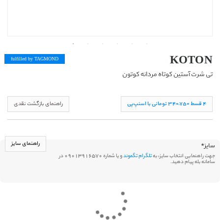
KOTON
fulfilled by TAG
MOND
تی شرت آستین کوتاه مردانه کوتون
۴ قسط ۳۴۰,۷۵۰ تومانی با اسنپ‌پی
راهنمای بازگشت نقدی
راهنمای سایز
سایز
*
جهت راهنمایی انتخاب سایز، به
تلگرام تگموند
و یا شماره 09013916570 در
سامانه بله پیام دهید.