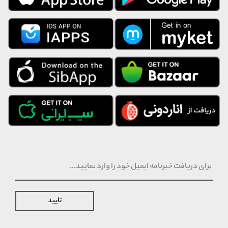
تایید