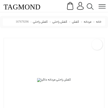
Search
Menu
TAG
MOND
خانه
مردانه
کفش
کفش راحتی
کفش راحتی
167679296
کفش راحتی داکرز با کد 167679296 ( 230250 Erkek Ko?u/spor Ayakkab? )