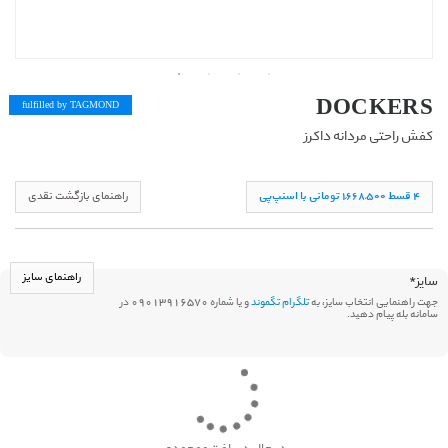
DOCKERS
fulfilled by TAG
MOND
کفش راحتی مردانه داکرز
۴ قسط ١,۶۶۸,۵۰۰ تومانی با اسنپ‌پی
راهنمای بازگشت نقدی
راهنمای سایز
سایز
*
جهت راهنمایی انتخاب سایز، به
تلگرام تگموند
و یا شماره 09013916570 در
سامانه بله پیام دهید.