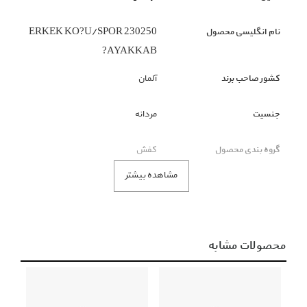
نام انگلیسی محصول
230250 ERKEK KO?U/SPOR
AYAKKAB?
کشور صاحب برند
آلمان
جنسیت
مردانه
گروه بندی محصول
کفش
مشاهده بیشتر
زیر گروه محصول
کفش راحتی
رنگ محصول
سیاه
محصولات مشابه
نکته قابل توجه
ملاک رنگ محصول، تصاویر است و
عنوان رنگ فقط نمایشی است.