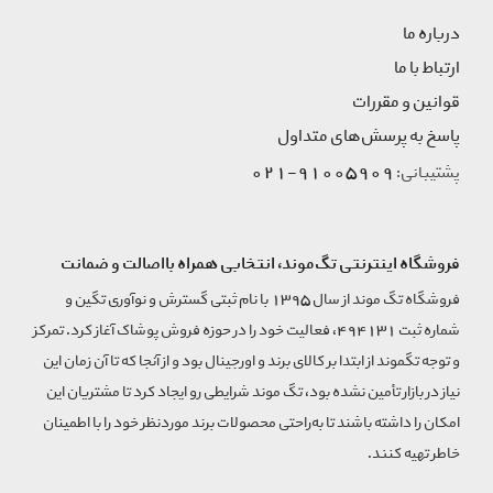
درباره ما
ارتباط با ما
قوانین و مقررات
پاسخ به پرسش‌های متداول
91005909-021
پشتیبانی:
فروشگاه اینترنتی تگ‌موند، انتخابی همراه بااصالت و ضمانت
فروشگاه تگ موند از سال 1395 با نام ثبتی گسترش و نوآوری تگین و
شماره ثبت 494131، فعالیت خود را در حوزه فروش پوشاک آغاز کرد. تمرکز
و توجه تگموند از ابتدا بر کالای برند و اورجینال بود و از آنجا که تا آن زمان این
نیاز در بازار تأمین نشده بود، تگ موند شرایطی رو ایجاد کرد تا مشتریان این
امکان را داشته باشند تا به‌راحتی محصولات برند مورد‌نظر خود را با اطمینان
خاطر تهیه کنند.