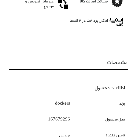
ضمانت اصالت کالا
غیر قابل تعویض و
مرجوع
امکان پرداخت در 4 قسط
مشخصات
اطلاعات محصول
برند
dockers
مدل محصول
167679296
تامین کننده
برندیس