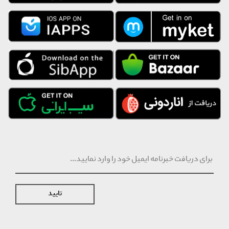
تایید