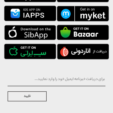
کننده رایحه خنک و تند دلنشین عطر DSQUARED2 She Wood
امکان کنسلی فقط تا 2 ساعت پس از ثبت سفارش
تایید