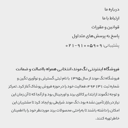
درباره ما
ارتباط با ما
قوانین و مقررات
پاسخ به پرسش‌های متداول
91005909-021
پشتیبانی:
فروشگاه اینترنتی تگ‌موند، انتخابی همراه بااصالت و ضمانت
فروشگاه تگ موند از سال 1395 با نام ثبتی گسترش و نوآوری تگین و
شماره ثبت 494131، فعالیت خود را در حوزه فروش پوشاک آغاز کرد. تمرکز
و توجه تگموند از ابتدا بر کالای برند و اورجینال بود و از آنجا که تا آن زمان این
نیاز در بازار تأمین نشده بود، تگ موند شرایطی رو ایجاد کرد تا مشتریان این
امکان را داشته باشند تا به‌راحتی محصولات برند مورد‌نظر خود را با اطمینان
خاطر تهیه کنند.