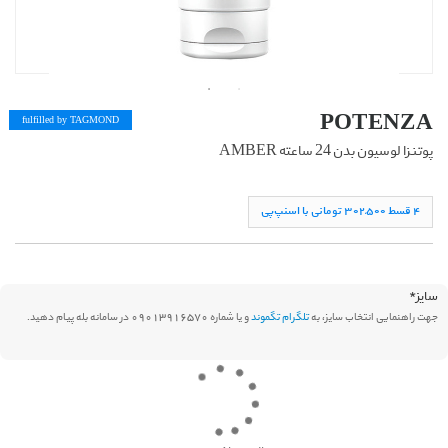
POTENZA
fulfilled by TAG
MOND
پوتنزا لوسیون بدن 24 ساعته AMBER
۴ قسط ۳۰۲,۵۰۰ تومانی با اسنپ‌پی
سایز
*
جهت راهنمایی انتخاب سایز، به
تلگرام تگموند
و یا شماره 09013916570 در سامانه بله پیام دهید.