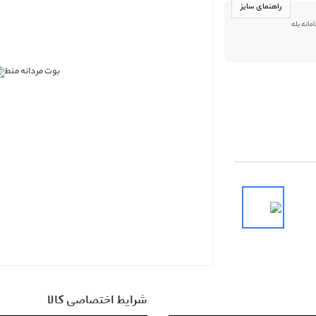
راهنمای سایز
09013916 در سامانه بله
شرایط اختصاصی کالا