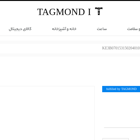
TAG
MOND
I
و سلامت
ساعت
خانه و آشپزخانه
کالای دیجیتال
KE3B070153150204010
fulfilled by TAG
MOND