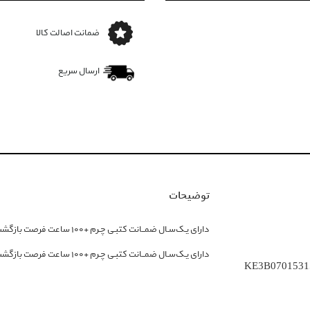
ضمانت اصالت کالا
ارسال سریع
توضیحات
دارای یـک‌سـال ضمــانت کتبـی چـرم +‌۱۰۰ ساعت فرصت بازگشت کالا
دارای یـک‌سـال ضمــانت کتبـی چـرم +‌۱۰۰ ساعت فرصت بازگشت کالا
KE3B0701531