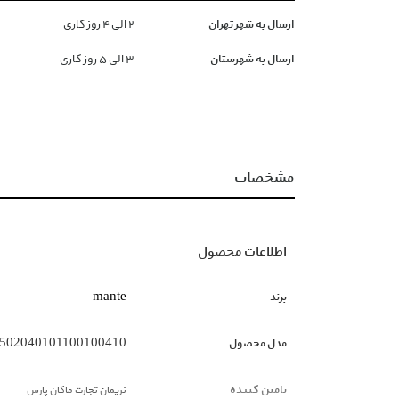
ارسال به شهر تهران
۲ الی ۴ روز کاری
ارسال به شهرستان
۳ الی ۵ روز کاری
مشخصات
اطلاعات محصول
برند
mante
مدل محصول
502040101100100410
تامین کننده
نریمان تجارت ماکان پارس