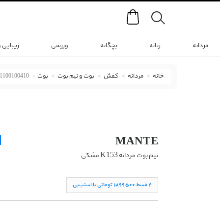
Search
مردانه
زنانه
بچگانه
ورزشی
زیبایی 
خانه
مردانه
کفش
بوت و نیم بوت
بوت
1100100410
بوت منط با کد KE3B0701531502040101100100410
MANTE
نیم بوت مردانه K153 مشکی
۴ قسط ١,۸۹۹,۵۰۰ تومانی با اسنپ‌پی