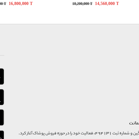
16,800,000
T
14,560,000
T
000
T
18,200,000
T
مانت
فروشگاه تگ موند از سال 1395 با نام ثبتی گسترش و نوآوری تگین و شماره ثبت 494131، فعالیت خود را در حوزه فروش پوشاک آغاز کرد.