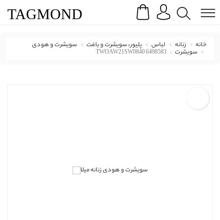
Search
Menu
TAG
MOND
خانه
زنانه
لباس
پلیور، سویشرت و بافت
سویشرت و هودی
سویشرت
TWOAW21SW0840 6498583
سویشرت و هودی ترندیول میلا با کد TWOAW21SW0840 6498583 ( Vizon Kapüşonlu Oversize/Geniş Kalıp Fermuarlı Kapuşonlu Kalın İçi Polarlı Sweatshirt TWOAW21SW0840 )