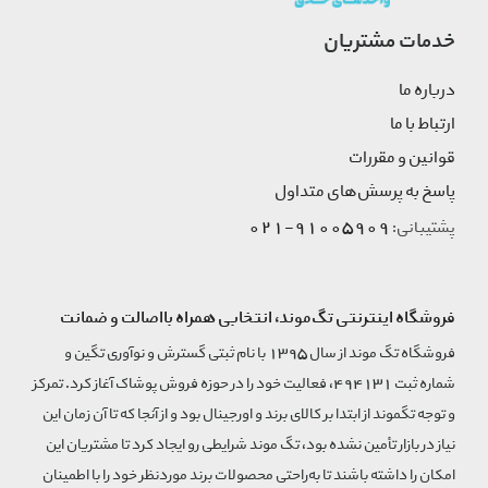
خدمات مشتریان
درباره ما
ارتباط با ما
قوانین و مقررات
پاسخ به پرسش‌های متداول
91005909-021
پشتیبانی:
فروشگاه اینترنتی تگ‌موند، انتخابی همراه بااصالت و ضمانت
فروشگاه تگ موند از سال 1395 با نام ثبتی گسترش و نوآوری تگین و
شماره ثبت 494131، فعالیت خود را در حوزه فروش پوشاک آغاز کرد. تمرکز
و توجه تگموند از ابتدا بر کالای برند و اورجینال بود و از آنجا که تا آن زمان این
نیاز در بازار تأمین نشده بود، تگ موند شرایطی رو ایجاد کرد تا مشتریان این
امکان را داشته باشند تا به‌راحتی محصولات برند مورد‌نظر خود را با اطمینان