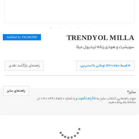
TRENDYOL MILLA
fulfilled by TAG
MOND
سویشرت و هودی زنانه ترندیول میلا
۴ قسط ۴۳۰,۷۵۰ تومانی با اسنپ‌پی
راهنمای بازگشت نقدی
راهنمای سایز
سایز
*
جهت راهنمایی انتخاب سایز، به
تلگرام تگموند
و یا شماره 09013916570 در
سامانه بله پیام دهید.