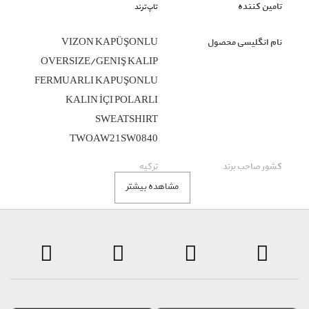
تامین کننده
تاپ‌ترند
نام انگلیسی محصول
VIZON KAPÜŞONLU
OVERSIZE/GENIŞ KALIP
FERMUARLI KAPUŞONLU
KALIN İÇI POLARLI
SWEATSHIRT
TWOAW21SW0840
کشور صاحب برند
ترکیه
مشاهده بیشتر
جنسیت
زنانه
گروه بندی محصول
لباس رو
زیر گروه محصول
سویشرت و هودی