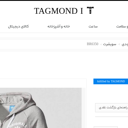
TAG
MOND
I
و سلامت
ساعت
خانه و آشپزخانه
کالای دیجیتال
ودی
سویشرت
BR6350
fulfilled by TAG
MOND
راهنمای بازگشت نقدی