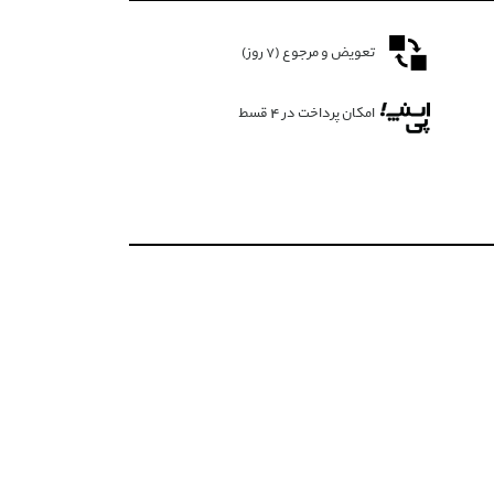
تعویض و مرجوع (۷ روز)
امکان پرداخت در 4 قسط