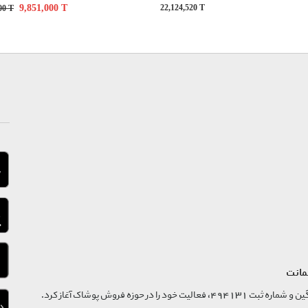
9,851,000
T
22,124,520
T
000
T
مانت
فروشگاه تگ موند از سال 1395 با نام ثبتی گسترش و نوآوری تگین و شماره ثبت 494131، فعالیت خود را در حوزه فروش پوشاک آغاز کرد.