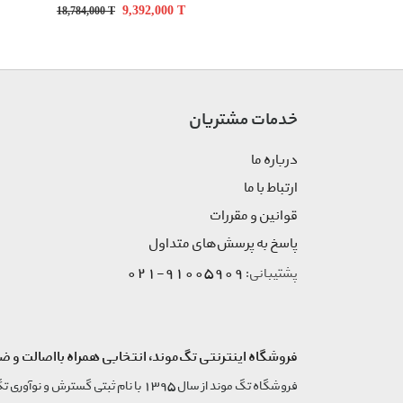
9,392,000
T
18,784,000
T
خدمات مشتریان
درباره ما
ارتباط با ما
قوانین و مقررات
پاسخ به پرسش‌های متداول
91005909-021
پشتیبانی:
فروشگاه اینترنتی تگ‌موند، انتخابی همراه بااصالت و ض