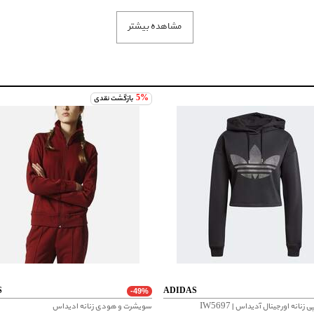
مشاهده بیشتر
5%
بازگشت نقدی
S
ADIDAS
-49%
نانه اورجینال آدیداس | IW5697
سویشرت و هودی زنانه ادیداس