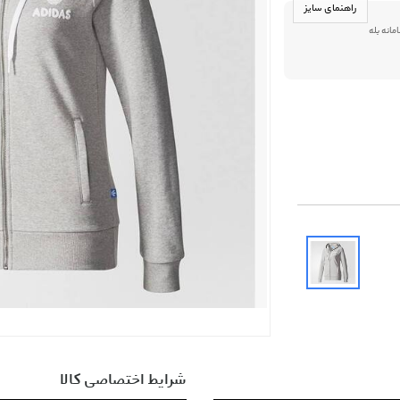
راهنمای سایز
09013916 در سامانه بله
شرایط اختصاصی کالا