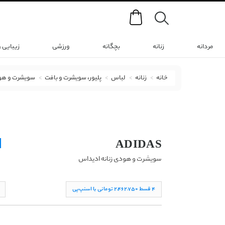
Search
مردانه
زنانه
بچگانه
ورزشی
زیبایی 
خانه
زنانه
لباس
پلیور، سویشرت و بافت
سویشرت و ه
سویشرت و هودی ادیداس با کد BR6350
ADIDAS
سویشرت و هودی زنانه ادیداس
۴ قسط ۲,۴۶۲,۷۵۰ تومانی با اسنپ‌پی