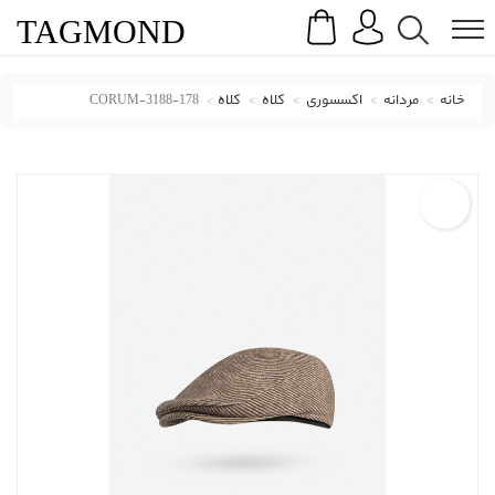
Search
Menu
TAG
MOND
خانه
مردانه
اکسسوری
کلاه
کلاه
CORUM-3188-178
کلاه کروم با کد CORUM-3188-178