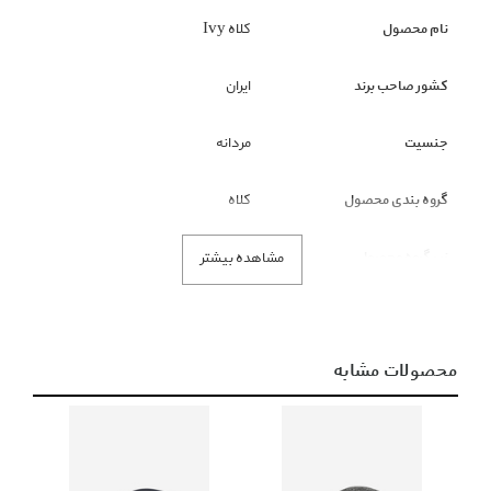
نام محصول
کلاه Ivy
کشور صاحب برند
ایران
جنسیت
مردانه
گروه بندی محصول
کلاه
زیر گروه محصول
کلاه
مشاهده بیشتر
رنگ محصول
کرم
محصولات مشابه
توضیحات
کلاه ، تهیه شده از الیاف با کیفیت، دارای نقابی کوتاه، مناسب برای فصول
سرد سال، استایل کلاسیک و وینتیج، دارای آستر داخلی،&;