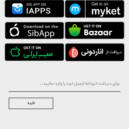
تایید