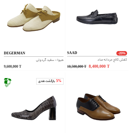
SAAD
DEGERMAN
-20%
کفش کالج مردانه صاد
هیوا - سفید گردوئی
8,400,000
T
9,600,000
T
10,500,000
T
5%
بازگشت نقدی