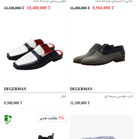
کتانی (اسنیکرز) مردانه صاد
کفش رسمی مردانه صاد
10,480,000
T
8,960,000
T
13,100,000
T
11,200,000
T
DEGERMAN
DEGERMAN
آدر- طوسی سرمه ای
آیلار
8,500,000
T
11,200,000
T
5%
بازگشت نقدی