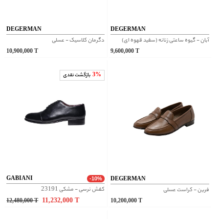
DEGERMAN
DEGERMAN
آبان - گیوه ساعتی زنانه (سفید قهوه ای)
دگرمان کلاسیک - عسلی
10,900,000
T
9,600,000
T
3%
بازگشت نقدی
GABIANI
DEGERMAN
-10%
کفش نرسی - مشکی 23191
فرین - کراست عسلی
11,232,000
T
12,480,000
T
10,200,000
T