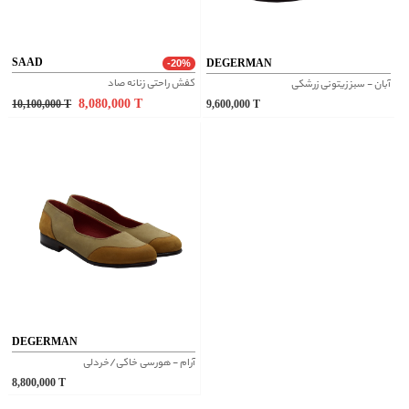
SAAD
DEGERMAN
-20%
کفش راحتی زنانه صاد
آبان - سبز زیتونی زرشکی
8,080,000
T
10,100,000
T
9,600,000
T
DEGERMAN
آرام - هورسی خاکی/خردلی
8,800,000
T