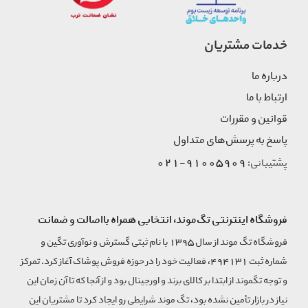
خدمات مشتریان
درباره ما
ارتباط با ما
قوانین و مقررات
پاسخ به پرسش‌های متداول
91005909-021
پشتیبانی:
فروشگاه اینترنتی تگ‌موند، انتخابی همراه بااصالت و ضمانت
فروشگاه تگ موند از سال 1395 با نام ثبتی گسترش و نوآوری تگین و
شماره ثبت 494131، فعالیت خود را در حوزه فروش پوشاک آغاز کرد. تمرکز
و توجه تگموند از ابتدا بر کالای برند و اورجینال بود و از آنجا که تا آن زمان این
نیاز در بازار تأمین نشده بود، تگ موند شرایطی رو ایجاد کرد تا مشتریان این