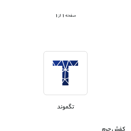
1 صفحه 1 از
تگموند
کفش‌ چرم