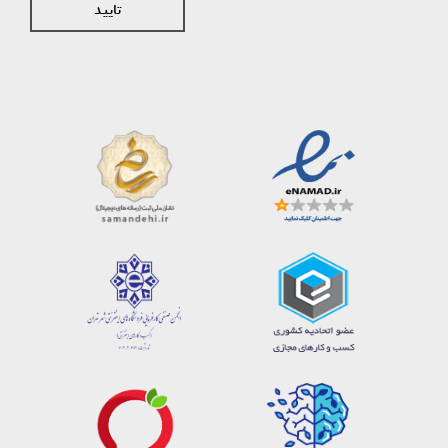
تایید