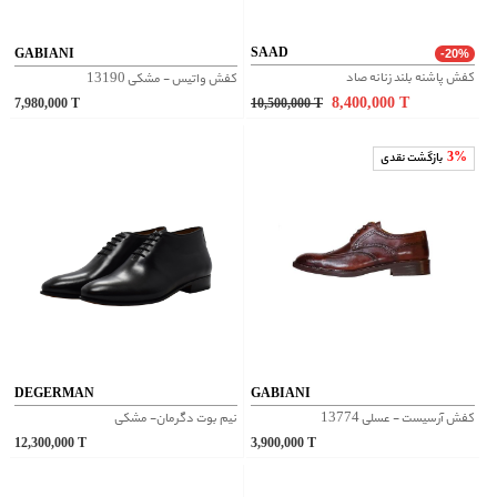
SAAD
GABIANI
-20%
کفش پاشنه بلند زنانه صاد
کفش واتیس - مشکی 13190
8,400,000
T
7,980,000
T
10,500,000
T
3%
بازگشت نقدی
DEGERMAN
GABIANI
کفش آرسیست - عسلی 13774
نیم بوت دگرمان- مشکی
12,300,000
T
3,900,000
T