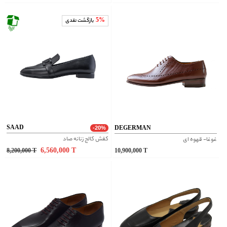
5%
بازگشت نقدی
SAAD
DEGERMAN
-20%
کفش کالج زنانه صاد
غوغا- قهوه ای
6,560,000
T
8,200,000
T
10,900,000
T