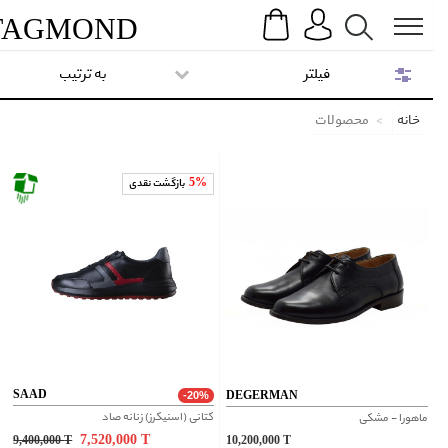
Search
Menu
TAG
MOND
فیلتر
به ترتیب
خانه
محصولات
5%
بازگشت نقدی
SAAD
DEGERMAN
-20%
کتانی (اسنیکرز) زنانه صاد
ماهورا - مشکی
7,520,000
T
9,400,000
T
10,200,000
T