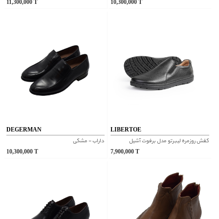
11,300,000
T
10,300,000
T
DEGERMAN
LIBERTOE
کفش روزمره لیبرتو مدل برفوت آشیل
داراب - مشکی
10,300,000
T
7,900,000
T